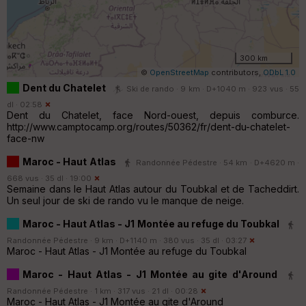
300 km
©
OpenStreetMap
contributors,
ODbL 1.0
Dent du Chatelet
Ski de rando · 9 km · D+1040 m · 923 vus · 55
dl · 02:58
Dent du Chatelet, face Nord-ouest, depuis comburce.
http://www.camptocamp.org/routes/50362/fr/dent-du-chatelet-
face-nw
Maroc - Haut Atlas
Randonnée Pédestre · 54 km · D+4620 m ·
668 vus · 35 dl · 19:00
Semaine dans le Haut Atlas autour du Toubkal et de Tacheddirt.
Un seul jour de ski de rando vu le manque de neige.
Maroc - Haut Atlas - J1 Montée au refuge du Toubkal
Randonnée Pédestre · 9 km · D+1140 m · 380 vus · 35 dl · 03:27
Maroc - Haut Atlas - J1 Montée au refuge du Toubkal
Maroc - Haut Atlas - J1 Montée au gite d'Around
Randonnée Pédestre · 1 km · 317 vus · 21 dl · 00:28
Maroc - Haut Atlas - J1 Montée au gite d'Around