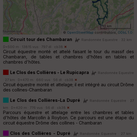
10 km
©
OpenStreetMap
contributors,
ODbL 1.0
Circuit tour des Chambaran
Randonnée Equestre · 32 km ·
D+500 m · 13815 vus · 797 dl ·
cb38
Circuit équestre monté et attelé faisant le tour du massif des
Chambaran, de tables et chambres d'hôtes en tables et
chambres d'hôtes.
Le Clos des Collières - Le Rupicapra
Randonnée Equestre
· 27 km · D+470 m · 660 vus · 56 dl ·
cb38
Circuit équestre monté et attelage; il est intégré au circuit Drôme
des collines-Chambaran
Le Clos des Collières-La Dupré
Randonnée Equestre · 27
km · D+420 m · 776 vus · 56 dl ·
cb38
Parcours équestre et attelage entre les chambres et tables
d'hôtes de Marcollin à Roybon. Ce parcours est une étape du
circuit équestre Drôme des collines - Chambaran
Clos des Collières - Dupré
Randonnée Equestre · 27 km ·