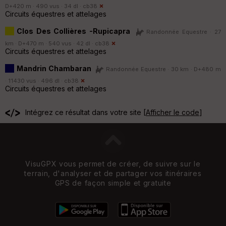
D+420 m · 490 vus · 34 dl ·
cb38
Circuits équestres et attelages
Clos Des Collières -Rupicapra
Randonnée Equestre · 27
km · D+470 m · 540 vus · 42 dl ·
cb38
Circuits équestres et attelages
Mandrin Chambaran
Randonnée Equestre · 30 km · D+480 m
· 11430 vus · 496 dl ·
cb38
Circuits équestres et attelages
Intégrez ce résultat dans votre site [
Afficher le code
]
VisuGPX vous permet de créer, de suivre sur le
terrain, d'analyser et de partager vos itinéraires
GPS de façon simple et gratuite