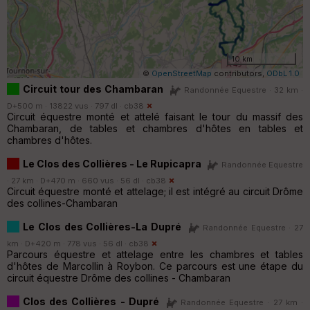
10 km
©
OpenStreetMap
contributors,
ODbL 1.0
Circuit tour des Chambaran
Randonnée Equestre · 32 km ·
D+500 m · 13822 vus · 797 dl ·
cb38
Circuit équestre monté et attelé faisant le tour du massif des
Chambaran, de tables et chambres d'hôtes en tables et
chambres d'hôtes.
Le Clos des Collières - Le Rupicapra
Randonnée Equestre
· 27 km · D+470 m · 660 vus · 56 dl ·
cb38
Circuit équestre monté et attelage; il est intégré au circuit Drôme
des collines-Chambaran
Le Clos des Collières-La Dupré
Randonnée Equestre · 27
km · D+420 m · 778 vus · 56 dl ·
cb38
Parcours équestre et attelage entre les chambres et tables
d'hôtes de Marcollin à Roybon. Ce parcours est une étape du
circuit équestre Drôme des collines - Chambaran
Clos des Collières - Dupré
Randonnée Equestre · 27 km ·