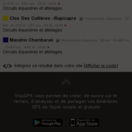
D+420 m · 492 vus · 34 dl ·
cb38
Circuits équestres et attelages
Clos Des Collières -Rupicapra
Randonnée Equestre · 27
km · D+470 m · 541 vus · 42 dl ·
cb38
Circuits équestres et attelages
Mandrin Chambaran
Randonnée Equestre · 30 km · D+480 m
· 11443 vus · 498 dl ·
cb38
Circuits équestres et attelages
Intégrez ce résultat dans votre site [
Afficher le code
]
VisuGPX vous permet de créer, de suivre sur le
terrain, d'analyser et de partager vos itinéraires
GPS de façon simple et gratuite