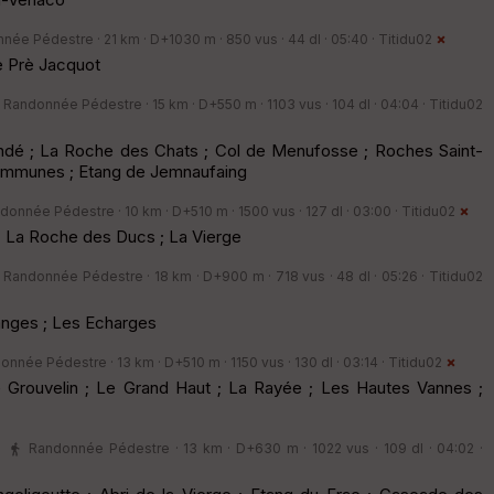
née Pédestre · 21 km · D+1030 m · 850 vus · 44 dl · 05:40 ·
Titidu02
Le Prè Jacquot
Randonnée Pédestre · 15 km · D+550 m · 1103 vus · 104 dl · 04:04 ·
Titidu02
ndé ; La Roche des Chats ; Col de Menufosse ; Roches Saint-
ommunes ; Etang de Jemnaufaing
donnée Pédestre · 10 km · D+510 m · 1500 vus · 127 dl · 03:00 ·
Titidu02
 La Roche des Ducs ; La Vierge
Randonnée Pédestre · 18 km · D+900 m · 718 vus · 48 dl · 05:26 ·
Titidu02
anges ; Les Echarges
nnée Pédestre · 13 km · D+510 m · 1150 vus · 130 dl · 03:14 ·
Titidu02
e Grouvelin ; Le Grand Haut ; La Rayée ; Les Hautes Vannes ;
Randonnée Pédestre · 13 km · D+630 m · 1022 vus · 109 dl · 04:02 ·