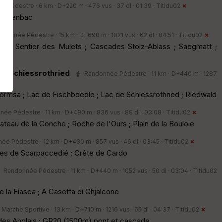
 Pédestre · 6 km · D+220 m · 476 vus · 37 dl · 01:39 ·
Titidu02
 Baerenbac
ndonnée Pédestre · 15 km · D+690 m · 1021 vus · 62 dl · 04:51 ·
Titidu02
tt ; Sentier des Mulets ; Cascades Stolz-Ablass ; Saegmatt ;
es
de Schiessrothried
Randonnée Pédestre · 11 km · D+440 m · 1287
ormsa ; Lac de Fischboedle ; Lac de Schiessrothried ; Riedwald
ée Pédestre · 11 km · D+490 m · 836 vus · 89 dl · 03:08 ·
Titidu02
ateau de la Conche ; Roche de l'Ours ; Plain de la Bouloie
e Pédestre · 12 km · D+430 m · 857 vus · 46 dl · 03:45 ·
Titidu02
ies de Scarpaccedié ; Crête de Cardo
Randonnée Pédestre · 11 km · D+440 m · 1052 vus · 50 dl · 03:04 ·
Titidu02
 la Fiasca ; A Casetta di Ghjalcone
Marche Sportive · 13 km · D+710 m · 1216 vus · 65 dl · 04:37 ·
Titidu02
es Anglais ; GR20 (1500m) pont et cascade