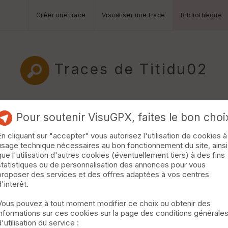
Créer une trace
Visualiser une trace
Bibliothèque
Traces de Titidu02
Activité
Départ
Pour soutenir VisuGPX, faites le bon choi
En cliquant sur "accepter" vous autorisez l'utilisation de cookies à
Longueur min/max
usage technique nécessaires au bon fonctionnement du site, ainsi
que l'utilisation d'autres cookies (éventuellement tiers) à des fins
les traces et fichiers de marqueurs
Dossier
et sous-doss
statistiques ou de personnalisation des annonces pour vous
proposer des services et des offres adaptées à vos centres
d'interêt.
Trier par
Vous pouvez à tout moment modifier ce choix ou obtenir des
informations sur ces cookies sur la page des conditions générale
Horodatage
Photos
d'utilisation du service :