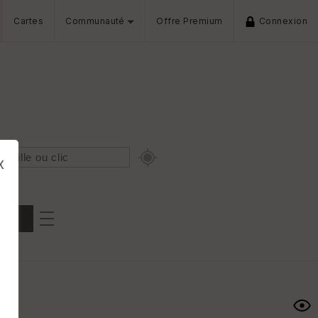
Cartes
Communauté
Offre Premium
Connexion
x
Dénivelé min/max
iers
s