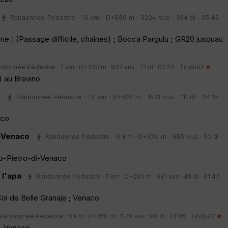
Randonnée Pédestre · 13 km · D+880 m · 3204 vus · 394 dl · 05:43 ·
ne ; (Passage difficile, chaînes) ; Bocca Pargulu ; GR20 jusquau
donnée Pédestre · 7 km · D+320 m · 932 vus · 71 dl · 02:24 ·
Titidu02
) au Bravino
a
Randonnée Pédestre · 13 km · D+500 m · 1531 vus · 111 dl · 04:25 ·
aco
i-Venaco
Randonnée Pédestre · 6 km · D+370 m · 885 vus · 50 dl ·
o-Pietro-di-Venaco
 l'apa
Randonnée Pédestre · 7 km · D+260 m · 981 vus · 49 dl · 01:47 ·
Col de Belle Granaje ; Venaco
Randonnée Pédestre · 6 km · D+260 m · 1179 vus · 98 dl · 01:46 ·
Titidu02
i-Venaco