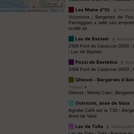
100 km
Les Mains d'Or
Randonné
OpenStreetMap
contributors,
ODbL 1.0
Vizzavona ; Bergeries de Pozza
Parmiggiani a taillé ses emprei
scellé da
Lac de Bastani
Randonnée
D169 Pont de Casaccie GR20 ; B
; Lac de Bastani
Pozzi de Bastelica
Rand
D169 Pont de Casaccie GR20 ; B
Ghisoni - Bergeries d'Alz
Titidu02
Ghisoni ; Monte Calvi ; Bergeri
Ostriconi, anse de Vana
Agriate Café sur la T30 ; Berge
Anse de Vana
Lac de Tolla
Randonnée Pé
Lac de Tolla ; Tolla ; Barrage du