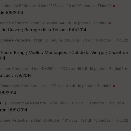
andonnée Pédestre · 4 km · 1275 vus · 90 dl · 10 photos ·
Titidu02
de 8/9/2014
nnée Pédestre · 7 km · 3165 vus · 449 dl · 10 photos ·
Titidu02
de Cuivre ; Barrage de la Ténine : 8/9/2014
donnée Pédestre · 10 km · D+580 m · 1583 vus · 73 dl · 10 photos ·
Titidu02
Pourri Faing ; Vieilles Montagnes ; Col de la Vierge ; Chalet de
014
onnée Pédestre · 4 km · D+250 m · 1522 vus · 191 dl · 10 photos ·
Titidu02
 Lac : 7/9/2014
Randonnée Pédestre · 1 km · 917 vus · 48 dl · 10 photos ·
Titidu02
 6/9/2014
n
Randonnée Pédestre · 5 km · 897 vus · 55 dl · 10 photos ·
Titidu02
ron : 6/9/2014
nnée Pédestre · 26 km · D+860 m · 1810 vus · 133 dl · 10 photos ·
Titidu02