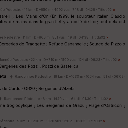
e Pédestre · 12 km · D+850 m · 4992 vus · 748 dl · 04:28 ·
Titidu02
relli ; Les Mains d'Or (En 1999, le sculpteur Italien Claudio
ntes de mains dans le granit et y a coulé de l'or; tout cela est
 Pédestre · 11 km · D+860 m · 851 vus · 49 dl · 04:38 ·
Titidu02
ergeries de Traggette ; Refuge Capannelle ; Source de Pizzolo
onnée Pédestre · 22 km · D+710 m · 1500 vus · 124 dl · 06:23 ·
Titidu02
ergeries des Pozzi ; Pozzi de Bastelica
eta
Randonnée Pédestre · 16 km · D+1030 m · 1064 vus · 51 dl · 06:02 ·
es de Cardo ; GR20 ; Bergeries d'Alzeta
Randonnée Pédestre · 6 km · 1440 vus · 64 dl · 01:30 ·
Titidu02
rie troglodytique ; Les Bergeries de Gradu ; Plage d'Ostriconi ;
destre · 9 km · D+230 m · 1870 vus · 120 dl · 02:05 ·
Titidu02
 Lac