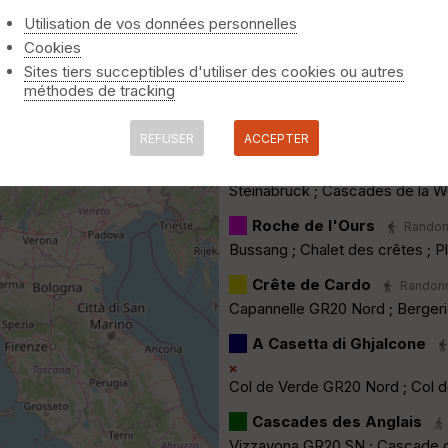
La Hirschteine
Randonnée
Utilisation de vos données personnelles
D417 Côte 1000 ; Hirschteine ;
Cookies
Sentier des Roches
Sites tiers succeptibles d'utiliser des cookies ou autres
Ra
méthodes de tracking
Col de la Schlucht ; Schluchma
Krappenfels ; Sentier des Roch
REFUSER
ACCEPTER
Lac de Fischboedle, Lac 
vus · 86 dl · 03:02 ·
Titidu02
Steinabruck ; Cascades de la W
Roche de l'Ours
Randonn
Bussang ; Chalet des crêtes ; Pl
Crête de Cardo
Randonné
Capannelle GR20 Nord ; Berger
A Casetta di Ghjalcone
Col de Verde GR20 Nord ; Col de
Cascades des Anglais
Vizzavona GR20 SN ; Cascade d