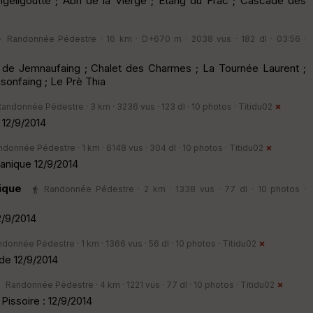
geligoutte ; Abri de la Vierge ; Etang du Frac ; Cascade des
Randonnée Pédestre · 16 km · D+670 m · 2038 vus · 182 dl · 03:56 ·
de Jemnaufaing ; Chalet des Charmes ; La Tournée Laurent ;
usonfaing ; Le Prè Thia
andonnée Pédestre · 3 km · 3236 vus · 123 dl · 10 photos ·
Titidu02
 12/9/2014
donnée Pédestre · 1 km · 6148 vus · 304 dl · 10 photos ·
Titidu02
anique 12/9/2014
nique
Randonnée Pédestre · 2 km · 1338 vus · 77 dl · 10 photos ·
2/9/2014
donnée Pédestre · 1 km · 1366 vus · 56 dl · 10 photos ·
Titidu02
de 12/9/2014
Randonnée Pédestre · 4 km · 1221 vus · 77 dl · 10 photos ·
Titidu02
Pissoire : 12/9/2014