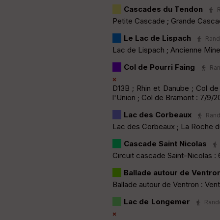
Cascades du Tendon
R
Petite Cascade ; Grande Casca
Le Lac de Lispach
Rando
Lac de Lispach ; Ancienne Mine 
Col de Pourri Faing
Ran
D13B ; Rhin et Danube ; Col de 
l'Union ; Col de Bramont : 7/9/2
Lac des Corbeaux
Rand
Lac des Corbeaux ; La Roche du
Cascade Saint Nicolas
Circuit cascade Saint-Nicolas :
Ballade autour de Ventro
Ballade autour de Ventron : Vent
Lac de Longemer
Rando