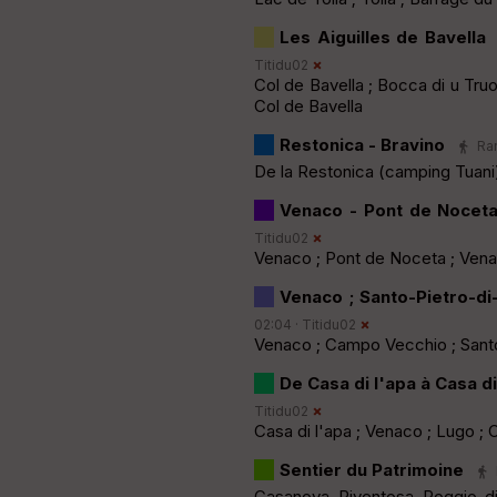
Les Aiguilles de Bavella
Titidu02
Col de Bavella ; Bocca di u Truo
Col de Bavella
Restonica - Bravino
Ran
De la Restonica (camping Tuani
Venaco - Pont de Nocet
Titidu02
Venaco ; Pont de Noceta ; Ven
Venaco ; Santo-Pietro-d
02:04 ·
Titidu02
Venaco ; Campo Vecchio ; Sant
De Casa di l'apa à Casa di
Titidu02
Casa di l'apa ; Venaco ; Lugo ; 
Sentier du Patrimoine
Casanova, Riventosa, Poggio-d