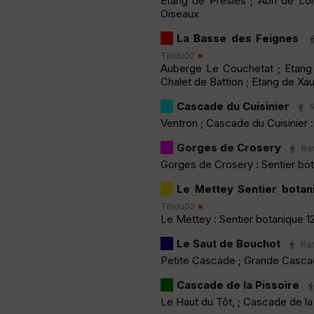
Etang de Presles ; Abri de Lon
Oiseaux
La Basse des Feignes
Titidu02
Auberge Le Couchetat ; Etang 
Chalet de Battion ; Etang de Xa
Cascade du Cuisinier
R
Ventron ; Cascade du Cuisinier :
Gorges de Crosery
Ran
Gorges de Crosery : Sentier bot
Le Mettey Sentier bota
Titidu02
Le Mettey : Sentier botanique 1
Le Saut de Bouchot
Ran
Petite Cascade ; Grande Casca
Cascade de la Pissoire
Le Haut du Tôt, ; Cascade de la 