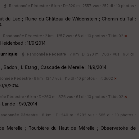
Randonnée Pédestre · 8 km · D+320 m · 2557 vus · 252 dl · 10 photos ·
uit du Lac ; Ruine du Château de Wildenstein ; Chemin du Tal ;
4
Randonnée Pédestre · 2 km · 1257 vus · 66 dl · 10 photos ·
Titidu02
 Heidenbad : 11/9/2014
urrique
Randonnée Pédestre · 7 km · D+220 m · 7637 vus · 961 dl ·
 ; Badon ; L'Etang ; Cascade de Merelle : 11/9/2014
onnée Pédestre · 6 km · 1247 vus · 115 dl · 10 photos ·
Titidu02
10/9/2014
e Pédestre · 6 km · D+260 m · 876 vus · 61 dl · 10 photos ·
Titidu02
 Lande : 9/9/2014
Randonnée Pédestre · 8 km · D+240 m · 5282 vus · 565 dl · 10 photos ·
 Merelle ; Tourbière du Haut de Mérelle ; Observatoire de