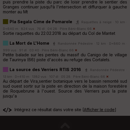
puis prendre la piste du parc de loisir prendre le sentier des
Granges continuer jusqu?à l'intersection et diffurquer à gauche
monter au Mt
Pla Segala Cime de Pomarole
Raquettes à neige · 10 km ·
D+640 m · 824 vus · 76 dl · 04:28 ·
Père Béni-Blanc 66
Sortie raquettes du 22.02.2018 au départ du Col de Mantet
La Mort de L'Home
Randonnée Pédestre · 12 km · D+860 m ·
999 vus · 91 dl · 03:40 ·
Père Béni-Blanc 66
Petite balade sur les pentes du massif du Canigo de le village
de Taurinya (66) piste d'accès au refuge des Cortalets.
La source des Verriers RTIS 2016
Randonnée Pédestre ·
13 km · D+410 m · 1382 vus · 107 dl · 05:28 ·
Père Béni-Blanc 66
Au départ de Vira,sentier botanique vers le bassin remonté sud
sud ouest sortir sur la piste en direction de la maison forestière
de Roquebrune à l'ouest. Source des Verriers puis la piste
jusqu'a
Intégrez ce résultat dans votre site [
Afficher le code
]