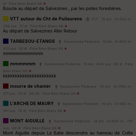
dl ·
Père Béni-Blanc 66
Boucle au départ de Salvezines , par les pistes forestières.
VTT autour du Cht de Puilaurens
VTT · 15 km · D+320 m ·
238 vus · 27 dl ·
Père Béni-Blanc 66
Au départ de Salvezines Aller Retour
TARBESOU-ETANGS
Randonnée Pédestre · 15 km · D+800 m ·
412 vus · 55 dl ·
Père Béni-Blanc 66
mmmmmmmmmmmm
mmmmmm
Randonnée Pédestre · 10 km · 848 vus · 58 dl ·
Père
Béni-Blanc 66
kkkkkkkkkkkkkkkkkkkkkk
mourre de chanier
Randonnée Pédestre · 18 km · D+1190 m ·
271 vus · 33 dl · 06:45 ·
Père Béni-Blanc 66
L'ARCHE DE MAURY
Randonnée Pédestre · 16 km · D+480 m ·
741 vus · 74 dl ·
Père Béni-Blanc 66
MONT AIGUILLE
Randonnée Pédestre · 14 km · D+600 m · 735
vus · 49 dl ·
Père Béni-Blanc 66
Mont Aiguille depuis La Batie descendre au hameau de Cotte