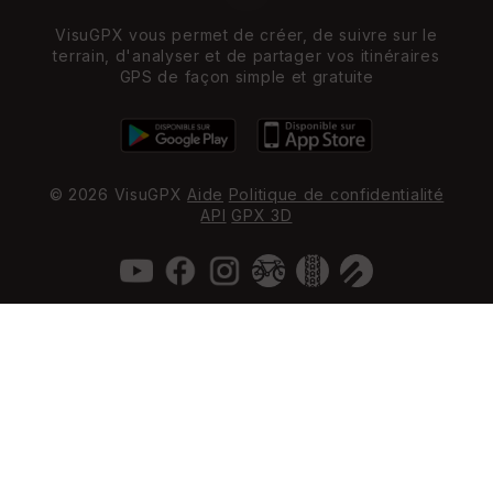
VisuGPX vous permet de créer, de suivre sur le
terrain, d'analyser et de partager vos itinéraires
GPS de façon simple et gratuite
© 2026 VisuGPX
Aide
Politique de confidentialité
API
GPX 3D