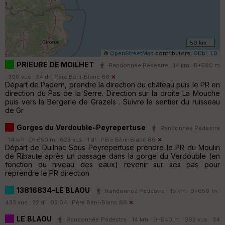
50 km
©
OpenStreetMap
contributors,
ODbL 1.0
PRIEURE DE MOILHET
Randonnée Pédestre · 14 km · D+580 m
· 390 vus · 34 dl ·
Père Béni-Blanc 66
Départ de Padern, prendre la direction du château puis le PR en
direction du Pas de la Serre. Direction sur la droite La Mouche
puis vers la Bergerie de Grazels . Suivre le sentier du ruisseau
de Gr
Gorges du Verdouble-Peyrepertuse
Randonnée Pédestre
· 14 km · D+650 m · 623 vus · 1 dl ·
Père Béni-Blanc 66
Départ de Duilhac Sous Peyrepertuse prendre le PR du Moulin
de Ribaute après un passage dans la gorge du Verdouble (en
fonction du niveau des eaux) revenir sur ses pas pour
reprendre le PR direction
13816834-LE BLAOU
Randonnée Pédestre · 15 km · D+650 m ·
433 vus · 22 dl · 05:04 ·
Père Béni-Blanc 66
LE BLAOU
Randonnée Pédestre · 14 km · D+540 m · 392 vus · 34