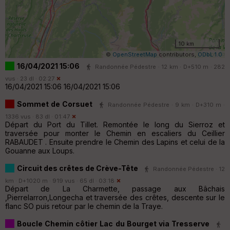
10 km
©
OpenStreetMap
contributors,
ODbL 1.0
16/04/2021 15:06
Randonnée Pédestre · 12 km · D+510 m · 282
vus · 23 dl · 02:27
16/04/2021 15:06 16/04/2021 15:06
Sommet de Corsuet
Randonnée Pédestre · 9 km · D+310 m ·
1336 vus · 83 dl · 01:47
Départ du Port du Tillet. Remontée le long du Sierroz et
traversée pour monter le Chemin en escaliers du Ceillier
RABAUDET . Ensuite prendre le Chemin des Lapins et celui de la
Gouanne aux Loups.
Circuit des crêtes de Crève-Tête
Randonnée Pédestre · 12
km · D+1020 m · 919 vus · 65 dl · 03:18
Départ de La Charmette, passage aux Bâchais
,Pierrelarron,Longecha et traversée des crêtes, descente sur le
flanc SO puis retour par le chemin de la Traye.
Boucle Chemin côtier Lac du Bourget via Tresserve