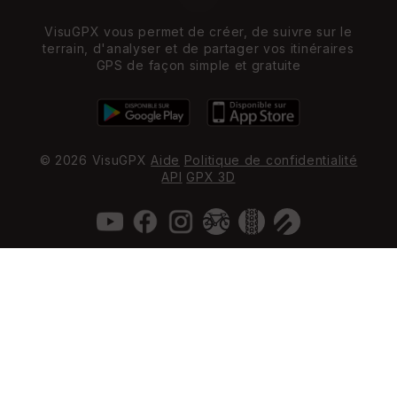
VisuGPX vous permet de créer, de suivre sur le
terrain, d'analyser et de partager vos itinéraires
GPS de façon simple et gratuite
© 2026 VisuGPX
Aide
Politique de confidentialité
API
GPX 3D