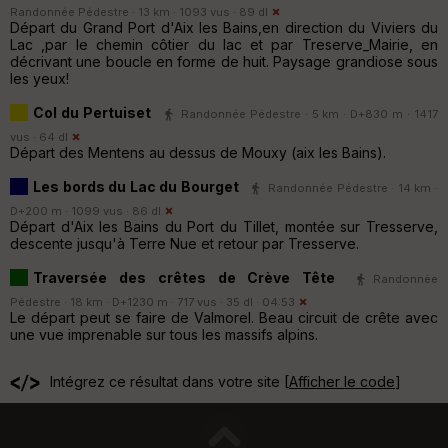
Randonnée Pédestre · 13 km · 1093 vus · 89 dl
Départ du Grand Port d'Aix les Bains,en direction du Viviers du
Lac ,par le chemin côtier du lac et par Treserve_Mairie, en
décrivant une boucle en forme de huit. Paysage grandiose sous
les yeux!
Col du Pertuiset
Randonnée Pédestre · 5 km · D+830 m · 1417
vus · 64 dl
Départ des Mentens au dessus de Mouxy (aix les Bains).
Les bords du Lac du Bourget
Randonnée Pédestre · 14 km ·
D+200 m · 1099 vus · 86 dl
Départ d'Aix les Bains du Port du Tillet, montée sur Tresserve,
descente jusqu'à Terre Nue et retour par Tresserve.
Traversée des crêtes de Crève Tête
Randonnée
Pédestre · 18 km · D+1230 m · 717 vus · 35 dl · 04:53
Le départ peut se faire de Valmorel. Beau circuit de crête avec
une vue imprenable sur tous les massifs alpins.
Intégrez ce résultat dans votre site [
Afficher le code
]