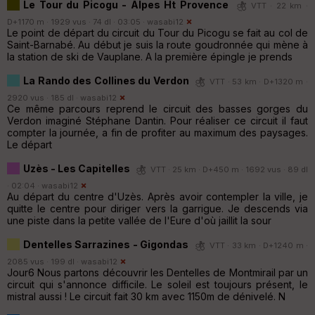
Le Tour du Picogu - Alpes Ht Provence
VTT · 22 km ·
D+1170 m · 1929 vus · 74 dl · 03:05 ·
wasabi12
Le point de départ du circuit du Tour du Picogu se fait au col de
Saint-Barnabé. Au début je suis la route goudronnée qui mène à
la station de ski de Vauplane. A la première épingle je prends
La Rando des Collines du Verdon
VTT · 53 km · D+1320 m ·
2920 vus · 185 dl ·
wasabi12
Ce même parcours reprend le circuit des basses gorges du
Verdon imaginé Stéphane Dantin. Pour réaliser ce circuit il faut
compter la journée, a fin de profiter au maximum des paysages.
Le départ
Uzès - Les Capitelles
VTT · 25 km · D+450 m · 1692 vus · 89 dl
· 02:04 ·
wasabi12
Au départ du centre d'Uzès. Après avoir contempler la ville, je
quitte le centre pour diriger vers la garrigue. Je descends via
une piste dans la petite vallée de l'Eure d'où jaillit la sour
Dentelles Sarrazines - Gigondas
VTT · 33 km · D+1240 m ·
2085 vus · 199 dl ·
wasabi12
Jour6 Nous partons découvrir les Dentelles de Montmirail par un
circuit qui s'annonce difficile. Le soleil est toujours présent, le
mistral aussi ! Le circuit fait 30 km avec 1150m de dénivelé. N