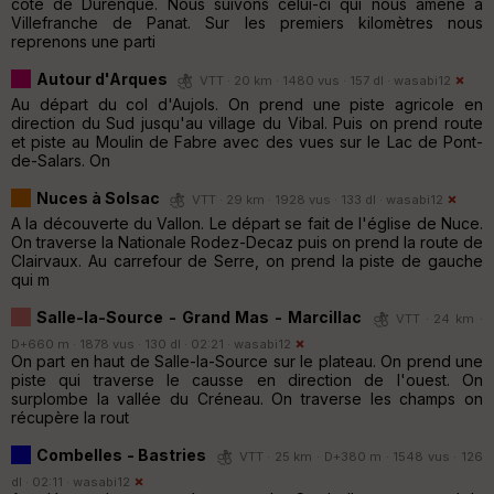
côté de Durenque. Nous suivons celui-ci qui nous amène à
Villefranche de Panat. Sur les premiers kilomètres nous
reprenons une parti
Autour d'Arques
VTT · 20 km · 1480 vus · 157 dl ·
wasabi12
Au départ du col d'Aujols. On prend une piste agricole en
direction du Sud jusqu'au village du Vibal. Puis on prend route
et piste au Moulin de Fabre avec des vues sur le Lac de Pont-
de-Salars. On
Nuces à Solsac
VTT · 29 km · 1928 vus · 133 dl ·
wasabi12
A la découverte du Vallon. Le départ se fait de l'église de Nuce.
On traverse la Nationale Rodez-Decaz puis on prend la route de
Clairvaux. Au carrefour de Serre, on prend la piste de gauche
qui m
Salle-la-Source - Grand Mas - Marcillac
VTT · 24 km ·
D+660 m · 1878 vus · 130 dl · 02:21 ·
wasabi12
On part en haut de Salle-la-Source sur le plateau. On prend une
piste qui traverse le causse en direction de l'ouest. On
surplombe la vallée du Créneau. On traverse les champs on
récupère la rout
Combelles - Bastries
VTT · 25 km · D+380 m · 1548 vus · 126
dl · 02:11 ·
wasabi12