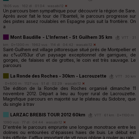
1805 vus · 162 dl · 01:04 ·
wasabi12
Un parcours bien sympathique pour découvrir la région de Sare.
Après avoir fait le tour de l'Ibanteli, le parcours progresse sur
des pistes assez roulables en Espagne puis suit la frontière. On
a
Mont Baudille - L'Infernet - St Guilhem 35 km
VTT · 31
km · D+1300 m · 1962 vus · 114 dl · 04:42 ·
wasabi12
Saint-Guilhem est village pittoresque situé prés de Montpellier et
au c%u0153ur d'un paysage exceptionnel de garrigues, de
gorges, de falaises et de grottes, le coin est très sauvage. Le
parcours
La Ronde des Roches - 30km - Lacrouzette
VTT · 30 km
· D+800 m · 1127 vus · 51 dl · 02:29 ·
wasabi12
13e édition de la Ronde des Roches organisé dimanche 11
novembre 2012. Départ a lieu au foyer rural de Lacrouzette.
Magnifique parcours en majorité sur le plateau du Sidobre, que
du single à trav
LARZAC BREBIS TOUR 2012 60km
VTT · 61 km · D+1100 m ·
1390 vus · 77 dl · 04:44 ·
wasabi12
D'entrée le parcours emprunte une longue monotrace entre les
dolines ou entourées d'épaisses haies de buis. Le début est
très difficile, l'afflux important de vtt nous oblige à rouler au rale