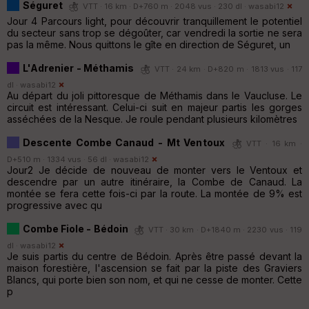
Séguret
VTT · 16 km · D+760 m · 2048 vus · 230 dl ·
wasabi12
Jour 4 Parcours light, pour découvrir tranquillement le potentiel
du secteur sans trop se dégoûter, car vendredi la sortie ne sera
pas la même. Nous quittons le gîte en direction de Séguret, un
L'Adrenier - Méthamis
VTT · 24 km · D+820 m · 1813 vus · 117
dl ·
wasabi12
Au départ du joli pittoresque de Méthamis dans le Vaucluse. Le
circuit est intéressant. Celui-ci suit en majeur partis les gorges
asséchées de la Nesque. Je roule pendant plusieurs kilomètres
Descente Combe Canaud - Mt Ventoux
VTT · 16 km ·
D+510 m · 1334 vus · 56 dl ·
wasabi12
Jour2 Je décide de nouveau de monter vers le Ventoux et
descendre par un autre itinéraire, la Combe de Canaud. La
montée se fera cette fois-ci par la route. La montée de 9% est
progressive avec qu
Combe Fiole - Bédoin
VTT · 30 km · D+1840 m · 2230 vus · 119
dl ·
wasabi12
Je suis partis du centre de Bédoin. Après être passé devant la
maison forestière, l'ascension se fait par la piste des Graviers
Blancs, qui porte bien son nom, et qui ne cesse de monter. Cette
p