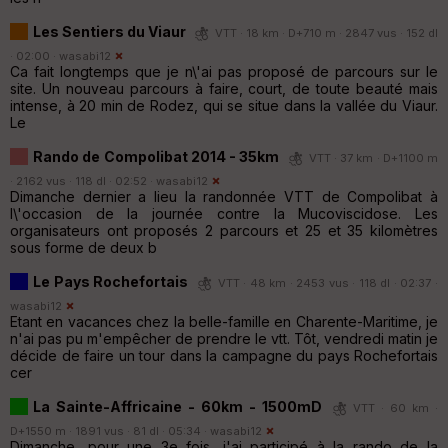
Les Sentiers du Viaur
VTT · 18 km · D+710 m · 2847 vus · 152 dl
· 02:00 ·
wasabi12
Ca fait longtemps que je n\'ai pas proposé de parcours sur le
site. Un nouveau parcours à faire, court, de toute beauté mais
intense, à 20 min de Rodez, qui se situe dans la vallée du Viaur.
Le
Rando de Compolibat 2014 - 35km
VTT · 37 km · D+1100 m
· 2162 vus · 118 dl · 02:52 ·
wasabi12
Dimanche dernier a lieu la randonnée VTT de Compolibat à
l\'occasion de la journée contre la Mucoviscidose. Les
organisateurs ont proposés 2 parcours et 25 et 35 kilomètres
sous forme de deux b
Le Pays Rochefortais
VTT · 48 km · 2453 vus · 118 dl · 02:37 ·
wasabi12
Etant en vacances chez la belle-famille en Charente-Maritime, je
n'ai pas pu m'empêcher de prendre le vtt. Tôt, vendredi matin je
décide de faire un tour dans la campagne du pays Rochefortais
cer
La Sainte-Affricaine - 60km - 1500mD
VTT · 60 km ·
D+1550 m · 1891 vus · 81 dl · 05:34 ·
wasabi12
Dimanche, pour une 3e fois, j'ai participé à la rando de la