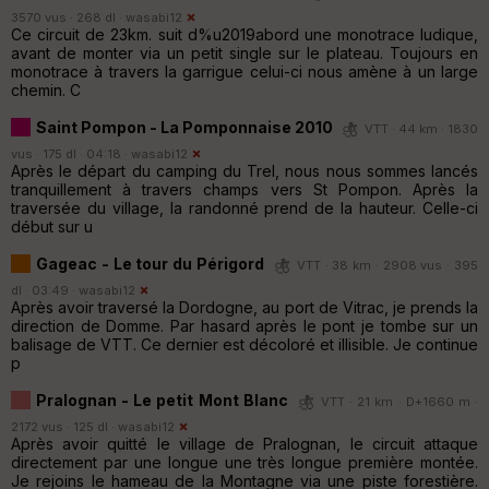
3570 vus · 268 dl ·
wasabi12
Ce circuit de 23km. suit d%u2019abord une monotrace ludique,
avant de monter via un petit single sur le plateau. Toujours en
monotrace à travers la garrigue celui-ci nous amène à un large
chemin. C
Saint Pompon - La Pomponnaise 2010
VTT · 44 km · 1830
vus · 175 dl · 04:18 ·
wasabi12
Après le départ du camping du Trel, nous nous sommes lancés
tranquillement à travers champs vers St Pompon. Après la
traversée du village, la randonné prend de la hauteur. Celle-ci
début sur u
Gageac - Le tour du Périgord
VTT · 38 km · 2908 vus · 395
dl · 03:49 ·
wasabi12
Après avoir traversé la Dordogne, au port de Vitrac, je prends la
direction de Domme. Par hasard après le pont je tombe sur un
balisage de VTT. Ce dernier est décoloré et illisible. Je continue
p
Pralognan - Le petit Mont Blanc
VTT · 21 km · D+1660 m ·
2172 vus · 125 dl ·
wasabi12
Après avoir quitté le village de Pralognan, le circuit attaque
directement par une longue une très longue première montée.
Je rejoins le hameau de la Montagne via une piste forestière.