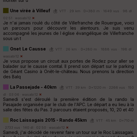
monter sur u
Une virée à Villeuf
VTT · 29 km · D+380 m · 1649 vus · 98 dl ·
02:51 ·
wasabi12
Je n'ai jamais roulé du côté de Villefranche de Rouergue, voici
un parcours pour découvrir les alentours. Je suis venu
accompagné les jeunes de l église évangélique de Villefranche
sous un t
Onet Le Causse
VTT · 26 km · D+280 m · 1888 vus · 198 dl ·
wasabi12
Je vous propose un circuit aux portes de Rodez pour aller se
balader sur le causse comtal. Il prend son départ sur le parking
de Géant Casino à Onêt-le-château. Nous prenons la direction
des Balq
La Passejade - 40km
VTT · 39 km · D+1220 m · 2266 vus · 150
dl · 03:06 ·
wasabi12
Samedi s'est déroulé la première édition de la rando la
Pasajade organisée par le club de l'APC. Le départ a eu lieu à la
salle des fêtes du Pas. 3 parcours étaient proposés, 10, 20 et 40
Roc Laissagais 2015 - Rando 45km
VTT · 45 km · D+710 m
· 2733 vus · 140 dl · 02:50 ·
wasabi12
Samedi, j'ai décidé de revenir faire un tour sur le Roc Laissagais.