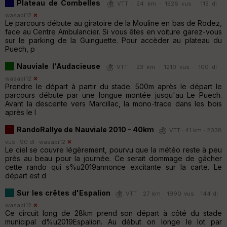
Plateau de Combelles
VTT · 24 km · 1526 vus · 113 dl ·
wasabi12
Le parcours débute au giratoire de la Mouline en bas de Rodez,
face au Centre Ambulancier. Si vous êtes en voiture garez-vous
sur le parking de la Guinguette. Pour accèder au plateau du
Puech, p
Nauviale l'Audacieuse
VTT · 23 km · 1210 vus · 100 dl ·
wasabi12
Prendre le départ à partir du stade. 500m après le départ le
parcours débute par une longue montée jusqu'au Le Puech.
Avant la descente vers Marcillac, la mono-trace dans les bois
après le l
RandoRallye de Nauviale 2010 - 40km
VTT · 41 km · 2038
vus · 90 dl ·
wasabi12
Le ciel se couvre légèrement, pourvu que la météo reste à peu
près au beau pour la journée. Ce serait dommage de gâcher
cette rando qui s%u2019annonce excitante sur la carte. Le
départ est d
Sur les crêtes d'Espalion
VTT · 27 km · 1990 vus · 144 dl ·
wasabi12
Ce circuit long de 28km prend son départ à côté du stade
municipal d%u2019Espalion. Au début on longe le lot par