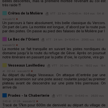
Belles descentes, mais la première montée revenant au col est
très raide !!!
Crêtes de la Molière
VTT · 22 km · D+940 m · 924 vus · 54 dl ·
wasabi12
Un parcours à faire absolument, très belle classique du Vercors.
On part de Lans. La montée est longue, d'abord par la route puis
par des pistes. On passe au pied des falaises de la Molière par l
Le Bec de l'Orient
VTT · 24 km · D+1040 m · 2065 vus · 88 dl ·
wasabi12
La montée se fait tranquille en suivant les pistes nordiques du
domaine jusqu'à la route du refuge de Gève. Après on poursuit
notre itinéraire en passant par la patte d'oie, le cyclone, vira go
Vesseaux Lavilledieu
VTT · 30 km · D+710 m · 1802 vus · 184
dl · 02:44 ·
wasabi12
Au départ du village Vesseaux. On attaque d\'entrée par une
longue ascension sur une piste assez roulante jusqu\'au premier
plateau avant de descendre sur une piste très pierreuse. On
arrive da
Prades - la Chaberterie
VTT · 17 km · D+540 m · 2620 vus ·
245 dl · 01:28 ·
wasabi12
Tracé de 17km pour 600m de denivelé au départ du village de