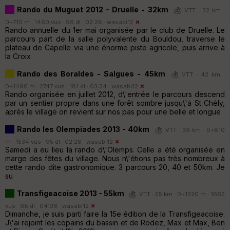
Rando du Muguet 2012 - Druelle - 32km
VTT · 32 km ·
D+710 m · 1460 vus · 96 dl · 02:28 ·
wasabi12
Rando annuelle du 1er mai organisée par le club de Druelle. Le
parcours part de la salle polyvalente du Bouldou, traverse le
plateau de Capelle via une énorme piste agricole, puis arrive à
la Croix
Rando des Boraldes - Salgues - 45km
VTT · 42 km ·
D+1490 m · 2747 vus · 181 dl · 03:54 ·
wasabi12
Rando organisée en juillet 2012, d\'entrée le parcours descend
par un sentier propre dans une forêt sombre jusqu\'à St Chély,
après le village on revient sur nos pas pour une belle et longue
Rando les Olempiades 2013 - 40km
VTT · 39 km · D+810
m · 1534 vus · 95 dl · 02:28 ·
wasabi12
Samedi a eu lieu la rando d\'Olemps. Celle a été organisée en
marge des fêtes du village. Nous n\'étions pas très nombreux à
cette rando dite gastronomique. 3 parcours 20, 40 et 50km. Je
su
Transfigeacoise 2013 - 55km
VTT · 55 km · D+1220 m · 1665
vus · 98 dl · 04:06 ·
wasabi12
Dimanche, je suis parti faire la 15e édition de la Transfigeacoise.
J\'ai rejoint les copains du bassin et de Rodez, Max et Max, Ben