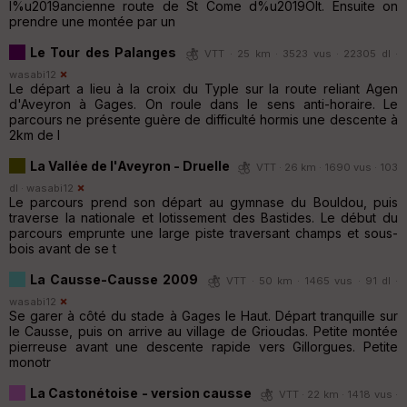
l%u2019ancienne route de St Come d%u2019Olt. Ensuite on
prendre une montée par un
Le Tour des Palanges
VTT · 25 km · 3523 vus · 22305 dl ·
wasabi12
Le départ a lieu à la croix du Typle sur la route reliant Agen
d'Aveyron à Gages. On roule dans le sens anti-horaire. Le
parcours ne présente guère de difficulté hormis une descente à
2km de l
La Vallée de l'Aveyron - Druelle
VTT · 26 km · 1690 vus · 103
dl ·
wasabi12
Le parcours prend son départ au gymnase du Bouldou, puis
traverse la nationale et lotissement des Bastides. Le début du
parcours emprunte une large piste traversant champs et sous-
bois avant de se t
La Causse-Causse 2009
VTT · 50 km · 1465 vus · 91 dl ·
wasabi12
Se garer à côté du stade à Gages le Haut. Départ tranquille sur
le Causse, puis on arrive au village de Grioudas. Petite montée
pierreuse avant une descente rapide vers Gillorgues. Petite
monotr
La Castonétoise - version causse
VTT · 22 km · 1418 vus ·