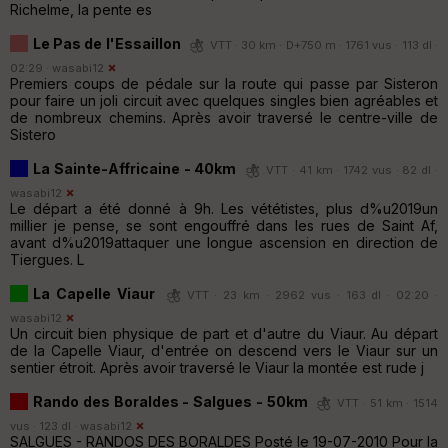
Richelme, la pente es
Le Pas de l'Essaillon
VTT · 30 km · D+750 m · 1761 vus · 113 dl ·
02:29 ·
wasabi12
Premiers coups de pédale sur la route qui passe par Sisteron
pour faire un joli circuit avec quelques singles bien agréables et
de nombreux chemins. Après avoir traversé le centre-ville de
Sistero
La Sainte-Affricaine - 40km
VTT · 41 km · 1742 vus · 82 dl ·
wasabi12
Le départ a été donné à 9h. Les vététistes, plus d%u2019un
millier je pense, se sont engouffré dans les rues de Saint Af,
avant d%u2019attaquer une longue ascension en direction de
Tiergues. L
La Capelle Viaur
VTT · 23 km · 2962 vus · 163 dl · 02:20 ·
wasabi12
Un circuit bien physique de part et d'autre du Viaur. Au départ
de la Capelle Viaur, d'entrée on descend vers le Viaur sur un
sentier étroit. Après avoir traversé le Viaur la montée est rude j
Rando des Boraldes - Salgues - 50km
VTT · 51 km · 1514
vus · 123 dl ·
wasabi12
SALGUES - RANDOS DES BORALDES Posté le 19-07-2010 Pour la