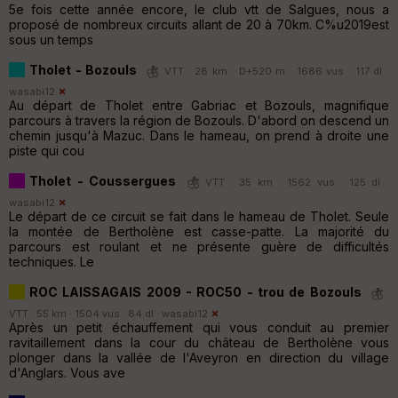
5e fois cette année encore, le club vtt de Salgues, nous a
proposé de nombreux circuits allant de 20 à 70km. C%u2019est
sous un temps
Tholet - Bozouls
VTT · 28 km · D+520 m · 1686 vus · 117 dl ·
wasabi12
Au départ de Tholet entre Gabriac et Bozouls, magnifique
parcours à travers la région de Bozouls. D'abord on descend un
chemin jusqu'à Mazuc. Dans le hameau, on prend à droite une
piste qui cou
Tholet - Coussergues
VTT · 35 km · 1562 vus · 125 dl ·
wasabi12
Le départ de ce circuit se fait dans le hameau de Tholet. Seule
la montée de Bertholène est casse-patte. La majorité du
parcours est roulant et ne présente guère de difficultés
techniques. Le
ROC LAISSAGAIS 2009 - ROC50 - trou de Bozouls
VTT · 55 km · 1504 vus · 84 dl ·
wasabi12
Après un petit échauffement qui vous conduit au premier
ravitaillement dans la cour du château de Bertholène vous
plonger dans la vallée de l'Aveyron en direction du village
d'Anglars. Vous ave