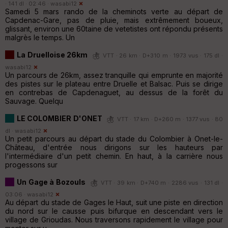
· 141 dl · 02:46 ·
wasabi12
Samedi 5 mars rando de la cheminots verte au départ de
Capdenac-Gare, pas de pluie, mais extrêmement boueux,
glissant, environ une 60taine de vetetistes ont répondu présents
malgrès le temps. Un
La Druelloise 26km
VTT · 26 km · D+310 m · 1973 vus · 175 dl ·
wasabi12
Un parcours de 26km, assez tranquille qui emprunte en majorité
des pistes sur le plateau entre Druelle et Balsac. Puis se dirige
en contrebas de Capdenaguet, au dessus de la forêt du
Sauvage. Quelqu
LE COLOMBIER D'ONET
VTT · 17 km · D+260 m · 1377 vus · 80
dl ·
wasabi12
Un petit parcours au départ du stade du Colombier à Onet-le-
Château, d'entrée nous dirigons sur les hauteurs par
l'intermédiaire d'un petit chemin. En haut, à la carrière nous
progessons sur
Un Gage à Bozouls
VTT · 39 km · D+740 m · 2286 vus · 131 dl ·
03:06 ·
wasabi12
Au départ du stade de Gages le Haut, suit une piste en direction
du nord sur le causse puis bifurque en descendant vers le
village de Grioudas. Nous traversons rapidement le village pour