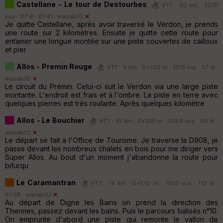
Castellane - Le tour de Destourbes
VTT · 20 km · 2270
vus · 117 dl · 01:41 ·
wasabi12
Je quitte Castellane, après avoir traversé le Verdon, je prends
une route sur 2 kilomètres. Ensuite je quitte cette route pour
entamer une longue montée sur une piste couvertes de cailloux
et pier
Allos - Premin Rouge
VTT · 9 km · D+220 m · 1373 vus · 57 dl ·
wasabi12
Le circuit du Prémin. Celui-ci suit le Verdon via une large piste
montante. L'endroit est frais et à l'ombre. La piste en terre avec
quelques pierres est très roulante. Après quelques kilomètre
Allos - Le Bouchier
VTT · 10 km · D+330 m · 2059 vus · 89 dl ·
wasabi12
Le départ se fait à l'Office de Tourisme. Je traverse la D908, je
passe devant les nombreux chalets en bois pour me diriger vers
Super Allos. Au bout d'un moment j'abandonne la route pour
bifurqu
Le Caramantran
VTT · 14 km · D+510 m · 1600 vus · 113 dl ·
01:08 ·
wasabi12
Au départ de Digne les Bains on prend la direction des
Thermes, passez devant les bains. Puis le parcours balisés n°10.
On emprunte d'abord une piste qui remonte le vallon de