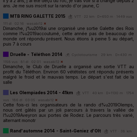
Il y a 2 ans, j'ai été déçu du roc, je vais voir si a changé depuis 2
ans. Je me suis inscrit sur la rando d'or jaune, C
MTB RING GALETTE 2015
VTT · 22 km · D+650 m · 1449 vus ·
111 dl · 02:16 ·
wasabi12
Dimanche, j%u2019ai une organisé une sortie Galette des Rois
comme l%u2019accoutumé, cette année pas de beaucoup de
monde ont répondu présent. Nous étions à peine 5 au départ,
puis 7 à cours
Druelle - Téléthon 2014
Cyclotourisme · 29 km · D+430 m ·
1158 vus · 81 dl · 02:01 ·
wasabi12
Dimanche, le Club de Druelle a organisé une sortie VTT au
profit du Téléthon. Environ 60 vététistes ont répondu présents
malgré le froid et le mauvais temps. Le départ s'est fait de la
salle
Les Olempiades 2014 - 41km
VTT · 40 km · D+1130 m · 1754
vus · 186 dl · 03:05 ·
wasabi12
Cette fois-ci les organisateurs de la rando d%u2019Olemps,
nous ont gâtés par un joli parcours à travers la vallée de
l%u2019Aveyron aux portes de Rodez. Le parcours très varié,
alternant monotr
Rand'automne 2014 - Saint-Geniez d'Olt
VTT · 38 km ·