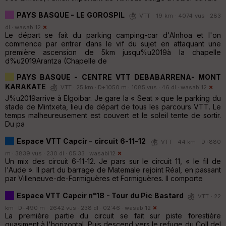
PAYS BASQUE - LE GOROSPIL
VTT · 19 km · 4074 vus · 283
dl ·
wasabi12
Le départ se fait du parking camping-car d'AInhoa et l'on
commence par entrer dans le vif du sujet en attaquant une
première ascension de 5km jusqu%u2019à la chapelle
d%u2019Arantza (Chapelle de
PAYS BASQUE - CENTRE VTT DEBABARRENA- MONT
KARAKATE
VTT · 25 km · D+1050 m · 1085 vus · 46 dl ·
wasabi12
J%u2019arrive à Elgoibar. Je gare la « Seat » que le parking du
stade de Mintxeta, lieu de départ de tous les parcours VTT. Le
temps malheureusement est couvert et le soleil tente de sortir.
Du pa
Espace VTT Capcir - circuit 6-11-12
VTT · 44 km · D+880
m · 3839 vus · 230 dl · 05:33 ·
wasabi12
Un mix des circuit 6-11-12. Je pars sur le circuit 11, « le fil de
l'Aude ». Il part du barrage de Matemale rejoint Réal, en passant
par Villeneuve-de-Formiguères et Formiguères. Il comporte
Espace VTT Capcir n°18 - Tour du Pic Bastard
VTT · 22
km · D+490 m · 2642 vus · 238 dl · 02:46 ·
wasabi12
La première partie du circuit se fait sur piste forestière
quasiment à l'horizontal. Puis descend vers le refuge du Coll del