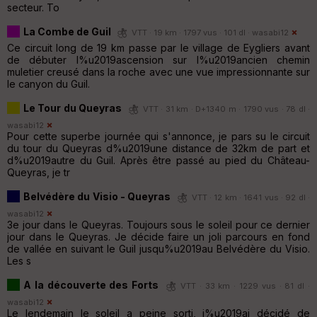
secteur. To
La Combe de Guil
VTT · 19 km · 1797 vus · 101 dl ·
wasabi12
Ce circuit long de 19 km passe par le village de Eygliers avant
de débuter l%u2019ascension sur l%u2019ancien chemin
muletier creusé dans la roche avec une vue impressionnante sur
le canyon du Guil.
Le Tour du Queyras
VTT · 31 km · D+1340 m · 1790 vus · 78 dl ·
wasabi12
Pour cette superbe journée qui s'annonce, je pars su le circuit
du tour du Queyras d%u2019une distance de 32km de part et
d%u2019autre du Guil. Après être passé au pied du Château-
Queyras, je tr
Belvédère du Visio - Queyras
VTT · 12 km · 1641 vus · 92 dl ·
wasabi12
3e jour dans le Queyras. Toujours sous le soleil pour ce dernier
jour dans le Queyras. Je décide faire un joli parcours en fond
de vallée en suivant le Guil jusqu%u2019au Belvédère du Visio.
Les s
A la découverte des Forts
VTT · 33 km · 1229 vus · 81 dl ·
wasabi12
Le lendemain le soleil a peine sorti, j%u2019ai décidé de