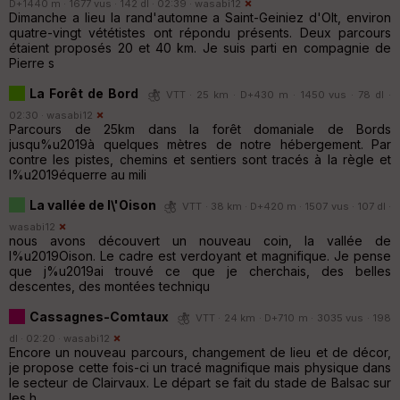
D+1440 m · 1677 vus · 142 dl · 02:39 ·
wasabi12
Dimanche a lieu la rand'automne a Saint-Geiniez d'Olt, environ
quatre-vingt vététistes ont répondu présents. Deux parcours
étaient proposés 20 et 40 km. Je suis parti en compagnie de
Pierre s
La Forêt de Bord
VTT · 25 km · D+430 m · 1450 vus · 78 dl ·
02:30 ·
wasabi12
Parcours de 25km dans la forêt domaniale de Bords
jusqu%u2019à quelques mètres de notre hébergement. Par
contre les pistes, chemins et sentiers sont tracés à la règle et
l%u2019équerre au mili
La vallée de l\'Oison
VTT · 38 km · D+420 m · 1507 vus · 107 dl ·
wasabi12
nous avons découvert un nouveau coin, la vallée de
l%u2019Oison. Le cadre est verdoyant et magnifique. Je pense
que j%u2019ai trouvé ce que je cherchais, des belles
descentes, des montées techniqu
Cassagnes-Comtaux
VTT · 24 km · D+710 m · 3035 vus · 198
dl · 02:20 ·
wasabi12
Encore un nouveau parcours, changement de lieu et de décor,
je propose cette fois-ci un tracé magnifique mais physique dans
le secteur de Clairvaux. Le départ se fait du stade de Balsac sur
les h