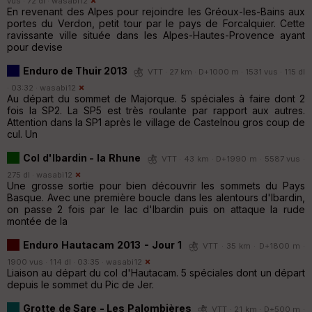
vus · 72 dl ·
wasabi12
En revenant des Alpes pour rejoindre les Gréoux-les-Bains aux
portes du Verdon, petit tour par le pays de Forcalquier. Cette
ravissante ville située dans les Alpes-Hautes-Provence ayant
pour devise
Enduro de Thuir 2013
VTT · 27 km · D+1000 m · 1531 vus · 115 dl
· 03:32 ·
wasabi12
Au départ du sommet de Majorque. 5 spéciales à faire dont 2
fois la SP2. La SP5 est très roulante par rapport aux autres.
Attention dans la SP1 après le village de Castelnou gros coup de
cul. Un
Col d'Ibardin - la Rhune
VTT · 43 km · D+1990 m · 5587 vus ·
275 dl ·
wasabi12
Une grosse sortie pour bien découvrir les sommets du Pays
Basque. Avec une première boucle dans les alentours d'Ibardin,
on passe 2 fois par le lac d'Ibardin puis on attaque la rude
montée de la
Enduro Hautacam 2013 - Jour 1
VTT · 35 km · D+1800 m ·
1900 vus · 114 dl · 03:35 ·
wasabi12
Liaison au départ du col d'Hautacam. 5 spéciales dont un départ
depuis le sommet du Pic de Jer.
Grotte de Sare - Les Palombières
VTT · 21 km · D+500 m ·