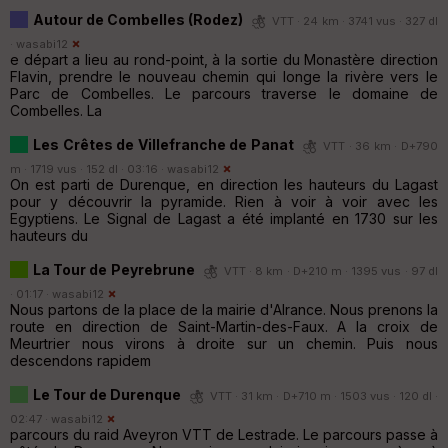
Autour de Combelles (Rodez)
VTT · 24 km · 3741 vus · 327 dl
·
wasabi12
e départ a lieu au rond-point, à la sortie du Monastère direction
Flavin, prendre le nouveau chemin qui longe la rivère vers le
Parc de Combelles. Le parcours traverse le domaine de
Combelles. La
Les Crêtes de Villefranche de Panat
VTT · 36 km · D+790
m · 1719 vus · 152 dl · 03:16 ·
wasabi12
On est parti de Durenque, en direction les hauteurs du Lagast
pour y découvrir la pyramide. Rien à voir à voir avec les
Egyptiens. Le Signal de Lagast a été implanté en 1730 sur les
hauteurs du
La Tour de Peyrebrune
VTT · 8 km · D+210 m · 1395 vus · 97 dl
· 01:17 ·
wasabi12
Nous partons de la place de la mairie d'Alrance. Nous prenons la
route en direction de Saint-Martin-des-Faux. A la croix de
Meurtrier nous virons à droite sur un chemin. Puis nous
descendons rapidem
Le Tour de Durenque
VTT · 31 km · D+710 m · 1503 vus · 120 dl ·
02:47 ·
wasabi12
parcours du raid Aveyron VTT de Lestrade. Le parcours passe à