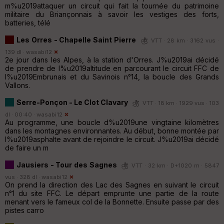
m%u2019attaquer un circuit qui fait la tournée du patrimoine
militaire du Briançonnais à savoir les vestiges des forts,
batteries, télé
Les Orres - Chapelle Saint Pierre
VTT · 28 km · 3162 vus ·
139 dl ·
wasabi12
2e jour dans les Alpes, à la station d'Orres. J%u2019ai décidé
de prendre de l%u2019altitude en parcourant le circuit FFC de
l%u2019Embrunais et du Savinois n°14, la boucle des Grands
Vallons.
Serre-Ponçon - Le Clot Clavary
VTT · 18 km · 1929 vus · 103
dl · 00:40 ·
wasabi12
Au programme, une boucle d%u2019une vingtaine kilomètres
dans les montagnes environnantes. Au début, bonne montée par
l%u2019asphalte avant de rejoindre le circuit. J%u2019ai décidé
de faire un m
Jausiers - Tour des Sagnes
VTT · 32 km · D+1020 m · 5847
vus · 328 dl ·
wasabi12
On prend la direction des Lac des Sagnes en suivant le circuit
n°1 du site FFC. Le départ emprunte une partie de la route
menant vers le fameux col de la Bonnette. Ensuite passe par des
pistes carro