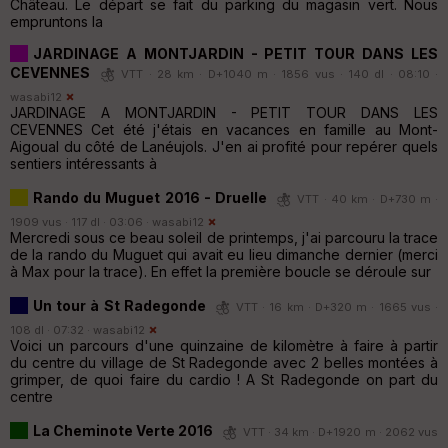
Château. Le départ se fait du parking du magasin vert. Nous
empruntons la
JARDINAGE A MONTJARDIN - PETIT TOUR DANS LES
CEVENNES
VTT · 28 km · D+1040 m · 1856 vus · 140 dl · 08:10 ·
wasabi12
JARDINAGE A MONTJARDIN - PETIT TOUR DANS LES
CEVENNES Cet été j'étais en vacances en famille au Mont-
Aigoual du côté de Lanéujols. J'en ai profité pour repérer quels
sentiers intéressants à
Rando du Muguet 2016 - Druelle
VTT · 40 km · D+730 m ·
1909 vus · 117 dl · 03:06 ·
wasabi12
Mercredi sous ce beau soleil de printemps, j'ai parcouru la trace
de la rando du Muguet qui avait eu lieu dimanche dernier (merci
à Max pour la trace). En effet la première boucle se déroule sur
Un tour à St Radegonde
VTT · 16 km · D+320 m · 1665 vus ·
108 dl · 07:32 ·
wasabi12
Voici un parcours d'une quinzaine de kilomètre à faire à partir
du centre du village de St Radegonde avec 2 belles montées à
grimper, de quoi faire du cardio ! A St Radegonde on part du
centre
La Cheminote Verte 2016
VTT · 34 km · D+1920 m · 2062 vus