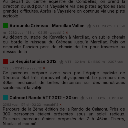
Au départ du centre équestre de Combelles, on prend la
direction du sud pour la Vayssière via des pistes agricoles sans
grandes difficultés. Après la Vayssière on continue via une piste
agricole
Autour du Créneau - Marcillac Vallon
VTT · 23 km · D+580
m · 2282 vus · 158 dl · 02:35 ·
wasabi12
Au départ du stade de Kervallon à Marcillac, on suit le chemin
qui borde le ruisseau du Créneau jusqu'à Marcillac. Puis on
emprunte l'ancien pont de chemin de fer pour traverser au
dessus de la
La Réquistanaise 2012
VTT · 32 km · D+1360 m · 2307 vus ·
159 dl · 03:43 ·
wasabi12
Ce parcours préparé avec soin par l'équipe cycliste de
Réquista était très éprouvant physiquement. Le parcours des
40km, enchaînait de belles descentes sur des monotraces
surplombant la vall�
Calmont Rando VTT 2012 - 30km
VTT · 31 km · D+880 m ·
2362 vus · 174 dl · 02:22 ·
wasabi12
Parcours de la 2ème édition de la Rando de Calmont. Près de
300 personnes étaient présentes sous un soleil radieux.
Plusieurs parcours étaient proposés de 7 à 45km. Thierry,
Nicolas et moi-mê