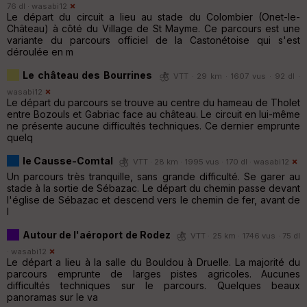
76 dl ·
wasabi12
Le départ du circuit a lieu au stade du Colombier (Onet-le-
Château) à côté du Village de St Mayme. Ce parcours est une
variante du parcours officiel de la Castonétoise qui s'est
déroulée en m
Le château des Bourrines
VTT · 29 km · 1607 vus · 92 dl ·
wasabi12
Le départ du parcours se trouve au centre du hameau de Tholet
entre Bozouls et Gabriac face au château. Le circuit en lui-même
ne présente aucune difficultés techniques. Ce dernier emprunte
quelq
le Causse-Comtal
VTT · 28 km · 1995 vus · 170 dl ·
wasabi12
Un parcours très tranquille, sans grande difficulté. Se garer au
stade à la sortie de Sébazac. Le départ du chemin passe devant
l'église de Sébazac et descend vers le chemin de fer, avant de
l
Autour de l'aéroport de Rodez
VTT · 25 km · 1746 vus · 75 dl
·
wasabi12
Le départ a lieu à la salle du Bouldou à Druelle. La majorité du
parcours emprunte de larges pistes agricoles. Aucunes
difficultés techniques sur le parcours. Quelques beaux
panoramas sur le va