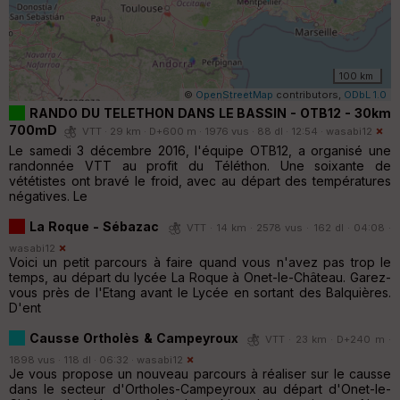
100 km
©
OpenStreetMap
contributors,
ODbL 1.0
RANDO DU TELETHON DANS LE BASSIN - OTB12 - 30km
700mD
VTT · 29 km · D+600 m · 1976 vus · 88 dl · 12:54 ·
wasabi12
Le samedi 3 décembre 2016, l'équipe OTB12, a organisé une
randonnée VTT au profit du Téléthon. Une soixante de
vététistes ont bravé le froid, avec au départ des températures
négatives. Le
La Roque - Sébazac
VTT · 14 km · 2578 vus · 162 dl · 04:08 ·
wasabi12
Voici un petit parcours à faire quand vous n'avez pas trop le
temps, au départ du lycée La Roque à Onet-le-Château. Garez-
vous près de l'Etang avant le Lycée en sortant des Balquières.
D'ent
Causse Ortholès & Campeyroux
VTT · 23 km · D+240 m ·
1898 vus · 118 dl · 06:32 ·
wasabi12
Je vous propose un nouveau parcours à réaliser sur le causse
dans le secteur d'Ortholes-Campeyroux au départ d'Onet-le-