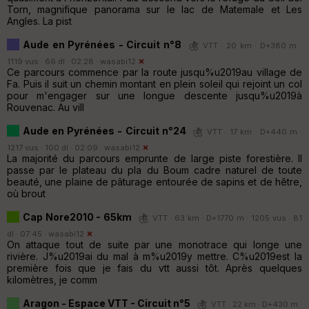
Torn, magnifique panorama sur le lac de Matemale et Les
Angles. La pist
Aude en Pyrénées - Circuit n°8
VTT · 20 km · D+380 m ·
1119 vus · 66 dl · 02:28 ·
wasabi12
Ce parcours commence par la route jusqu%u2019au village de
Fa. Puis il suit un chemin montant en plein soleil qui rejoint un col
pour m'engager sur une longue descente jusqu%u2019à
Rouvenac. Au vill
Aude en Pyrénées - Circuit n°24
VTT · 17 km · D+440 m ·
1217 vus · 100 dl · 02:09 ·
wasabi12
La majorité du parcours emprunte de large piste forestière. Il
passe par le plateau du pla du Boum cadre naturel de toute
beauté, une plaine de pâturage entourée de sapins et de hêtre,
où brout
Cap Nore2010 - 65km
VTT · 63 km · D+1770 m · 1205 vus · 81
dl · 07:45 ·
wasabi12
On attaque tout de suite par une monotrace qui longe une
rivière. J%u2019ai du mal à m%u2019y mettre. C%u2019est la
première fois que je fais du vtt aussi tôt. Après quelques
kilomètres, je comm
Aragon - Espace VTT - Circuit n°5
VTT · 22 km · D+430 m ·