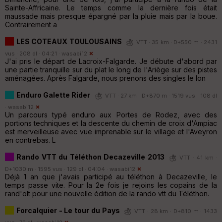
Sainte-Affricaine. Le temps comme la dernière fois était
maussade mais presque épargné par la pluie mais par la boue.
Contrairement a
LES COTEAUX TOULOUSAINS
VTT · 35 km · D+550 m · 2431
vus · 208 dl · 04:21 ·
wasabi12
J'ai pris le départ de Lacroix-Falgarde. Je débute d'abord par
une partie tranquille sur du plat le long de l'Ariège sur des pistes
aménagées. Après Falgarde, nous prenons des singles le lon
Enduro Galette Rider
VTT · 27 km · D+870 m · 1519 vus · 108 dl
·
wasabi12
Un parcours typé enduro aux Portes de Rodez, avec des
portions techniques et la descente du chemin de croix d'Ampiac
est merveilleuse avec vue imprenable sur le village et l'Aveyron
en contrebas. L
Rando VTT du Téléthon Decazeville 2013
VTT · 41 km ·
D+1030 m · 1595 vus · 129 dl · 04:04 ·
wasabi12
Déjà 1 an que j'avais participé au téléthon à Decazeville, le
temps passe vite. Pour la 2e fois je rejoins les copains de la
rand'olt pour une nouvelle édition de la rando vtt du Téléthon.
Forcalquier - Le tour du Pays
VTT · 28 km · D+810 m · 1433