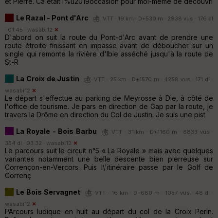
et Pierre. Ca était l%u2019occasion pour moi-même de découvri
Le Razal - Pont d'Arc
VTT · 19 km · D+530 m · 2938 vus · 176 dl
· 01:45 ·
wasabi12
D'abord on suit la route du Pont-d'Arc avant de prendre une
route étroite finissant en impasse avant de déboucher sur un
single qui remonte la rivière d'Ibie asséché jusqu'à la route de
St-R
La Croix de Justin
VTT · 25 km · D+1570 m · 4258 vus · 171 dl ·
wasabi12
Le départ s'effectue au parking de Meyrosse à Die, à côté de
l'office de tourisme. Je pars en direction de Gap par la route, je
travers la Drôme en direction du Col de Justin. Je suis une pist
La Royale - Bois Barbu
VTT · 31 km · D+1160 m · 6833 vus ·
354 dl · 03:32 ·
wasabi12
Le parcours suit le circuit n°5 « La Royale » mais avec quelques
variantes notamment une belle descente bien pierreuse sur
Corrençon-en-Vercors. Puis l\'itinéraire passe par le Golf de
Correnç
Le Bois Servagnet
VTT · 16 km · D+680 m · 1057 vus · 48 dl ·
wasabi12
PArcours ludique en huit au départ du col de la Croix Perin.