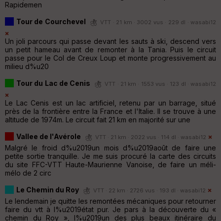
Rapidemen
Tour de Courchevel
VTT · 21 km · 3002 vus · 229 dl ·
wasabi12
Un joli parcours qui passe devant les sauts à ski, descend vers
un petit hameau avant de remonter à la Tania. Puis le circuit
passe pour le Col de Creux Loup et monte progressivement au
milieu d%u20
Tour du Lac de Cenis
VTT · 21 km · 1553 vus · 123 dl ·
wasabi12
Le Lac Cenis est un lac artificiel, retenu par un barrage, situé
près de la frontière entre la France et l'Italie. Il se trouve à une
altitude de 1974m. Le circuit fait 21 km en majorité sur une
Vallee de l'Avérole
VTT · 21 km · 2022 vus · 114 dl ·
wasabi12
Malgré le froid d%u2019un mois d%u2019août de faire une
petite sortie tranquille. Je me suis procuré la carte des circuits
du site FFC-VTT Haute-Maurienne Vanoise, de faire un méli-
mélo de 2 circ
Le Chemin du Roy
VTT · 22 km · 2726 vus · 193 dl ·
wasabi12
Le lendemain je quitte les remontées mécaniques pour retourner
faire du vtt à l%u2019état pur. Je pars à la découverte du «
chemin du Roy », l%u2019un des plus beaux itinéraire du