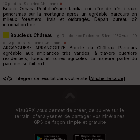
10 photos ·
Sandrine.Charlanne
Boucle Oïhana Petit itinéraire familial qui offre de très beaux
panoramas sur la montagne après un agréable parcours en
milieux forestiers, frais et ombragés. Départ bureau d?
information tour
Boucle du Château
Randonnée Pédestre · 5 km · 1160 vus · 110
dl · 3 photos ·
Sandrine.Charlanne
ARCANGUES- ARRANGOITZE Boucle du Château Parcours
agréable aux ambiances très variées, à travers quartiers
résidentiels, forêts et zones agricoles. La majeure partie du
parcours se fait en t
Intégrez ce résultat dans votre site [
Afficher le code
]
VisuGPX vous permet de créer, de suivre sur le
terrain, d'analyser et de partager vos itinéraires
GPS de façon simple et gratuite