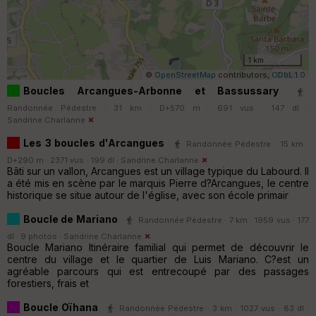
1 km
©
OpenStreetMap
contributors,
ODbL 1.0
Boucles Arcangues-Arbonne et Bassussary
Randonnée Pédestre · 31 km · D+570 m · 691 vus · 147 dl ·
Sandrine.Charlanne
Les 3 boucles d'Arcangues
Randonnée Pédestre · 15 km ·
D+290 m · 2371 vus · 199 dl ·
Sandrine.Charlanne
Bâti sur un vallon, Arcangues est un village typique du Labourd. Il
a été mis en scène par le marquis Pierre d?Arcangues, le centre
historique se situe autour de l'église, avec son école primair
Boucle de Mariano
Randonnée Pédestre · 7 km · 1959 vus · 177
dl · 9 photos ·
Sandrine.Charlanne
Boucle Mariano Itinéraire familial qui permet de découvrir le
centre du village et le quartier de Luis Mariano. C?est un
agréable parcours qui est entrecoupé par des passages
forestiers, frais et
Boucle Oïhana
Randonnée Pédestre · 3 km · 1027 vus · 83 dl ·