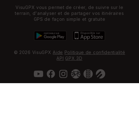
VisuGPX vous permet de créer, de suivre sur le
terrain, d'analyser et de partager vos itinéraires
GPS de façon simple et gratuite
© 2026 VisuGPX
Aide
Politique de confidentialité
API
GPX 3D