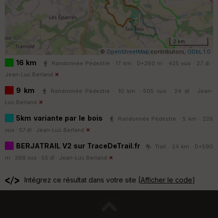
2 km
©
OpenStreetMap
contributors,
ODbL 1.0
16 km
Randonnée Pédestre · 17 km · D+260 m · 425 vus · 27 dl ·
Jean-Luc.Berland
9 km
Randonnée Pédestre · 10 km · 505 vus · 24 dl ·
Jean-
Luc.Berland
5km variante par le bois
Randonnée Pédestre · 5 km · 226
vus · 57 dl ·
Jean-Luc.Berland
BERJATRAIL V2 sur TraceDeTrail.fr
Trail · 24 km · D+590
m · 266 vus · 55 dl ·
Jean-Luc.Berland
Intégrez ce résultat dans votre site [
Afficher le code
]