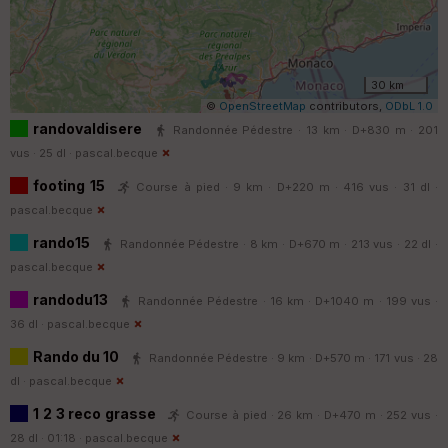
30 km
©
OpenStreetMap
contributors,
ODbL 1.0
randovaldisere
Randonnée Pédestre · 13 km · D+830 m · 201
vus · 25 dl ·
pascal.becque
footing 15
Course à pied · 9 km · D+220 m · 416 vus · 31 dl ·
pascal.becque
rando15
Randonnée Pédestre · 8 km · D+670 m · 213 vus · 22 dl ·
pascal.becque
randodu13
Randonnée Pédestre · 16 km · D+1040 m · 199 vus ·
36 dl ·
pascal.becque
Rando du 10
Randonnée Pédestre · 9 km · D+570 m · 171 vus · 28
dl ·
pascal.becque
1 2 3 reco grasse
Course à pied · 26 km · D+470 m · 252 vus ·
28 dl · 01:18 ·
pascal.becque