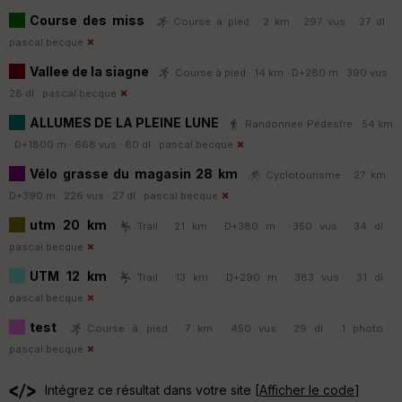
Course des miss
Course à pied · 2 km · 297 vus · 27 dl ·
pascal.becque
Vallee de la siagne
Course à pied · 14 km · D+280 m · 390 vus ·
28 dl ·
pascal.becque
ALLUMES DE LA PLEINE LUNE
Randonnée Pédestre · 54 km
· D+1800 m · 668 vus · 80 dl ·
pascal.becque
Vélo grasse du magasin 28 km
Cyclotourisme · 27 km ·
D+390 m · 226 vus · 27 dl ·
pascal.becque
utm 20 km
Trail · 21 km · D+380 m · 350 vus · 34 dl ·
pascal.becque
UTM 12 km
Trail · 13 km · D+290 m · 383 vus · 31 dl ·
pascal.becque
test
Course à pied · 7 km · 450 vus · 29 dl · 1 photo ·
pascal.becque
Intégrez ce résultat dans votre site [
Afficher le code
]