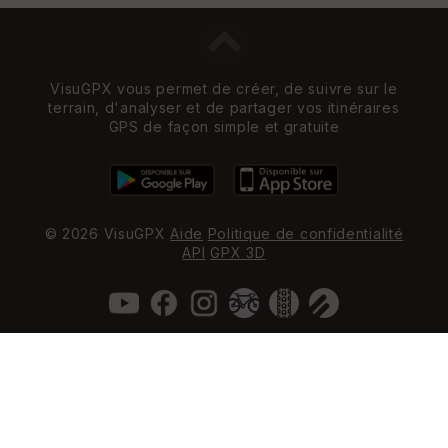
VisuGPX vous permet de créer, de suivre sur le
terrain, d'analyser et de partager vos itinéraires
GPS de façon simple et gratuite
© 2026 VisuGPX
Aide
Politique de confidentialité
API
GPX 3D