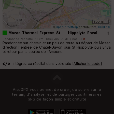
500 m
©
OpenStreetMap
contributors,
ODbL 1.0
Mozac-Thermal-Express-St Hippolyte-Enval
Randonnée Pédestre · 12 km · 1064 vus · 75 dl ·
jl.nad.63
Randonnée sur chemin et un peu de route au départ de Mozac,
direction l'entrée de Chatel-Guyon puis St Hippolyte puis Enval
et retour par la coulée de l'Ambène.
Intégrez ce résultat dans votre site [
Afficher le code
]
VisuGPX vous permet de créer, de suivre sur le
terrain, d'analyser et de partager vos itinéraires
GPS de façon simple et gratuite