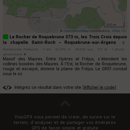
300 m
©
OpenStreetMap
contributors,
ODbL 1.0
Le Rocher de Roquebrune 373 m, les Trois Croix depuis
la chapelle Saint-Roch – Roquebrune-sur-Argens
Randonnée Pédestre · 7 km · D+370 m · 18403 vus · 511 dl · 1 photo ·
gerard.barre
Massif des Maures. Entre Hyères et Fréjus, s'étendent les
collines boisées des Maures. À l'Est, le Rocher de Roquebrune,
rouge et escarpé, domine la plaine de Fréjus. Le GR51 conduit
sous le so
Intégrez ce résultat dans votre site [
Afficher le code
]
VisuGPX vous permet de créer, de suivre sur le
terrain, d'analyser et de partager vos itinéraires
GPS de façon simple et gratuite