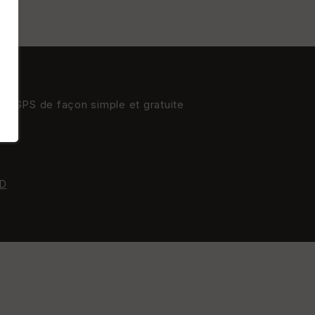
res GPS de façon simple et gratuite
D