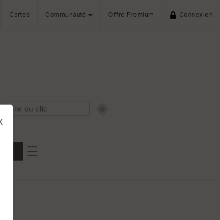
Cartes
Communauté
Offre Premium
Connexion
x
Dénivelé min/max
iers
s