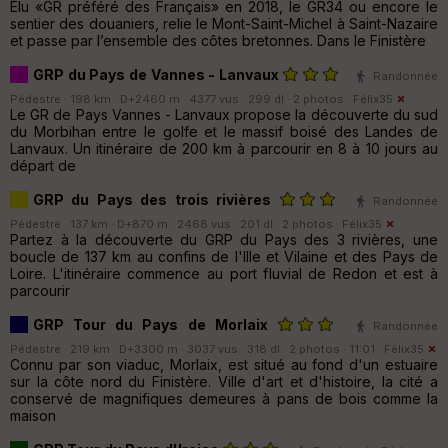
Élu «GR préféré des Français» en 2018, le GR34 ou encore le
sentier des douaniers, relie le Mont-Saint-Michel à Saint-Nazaire
et passe par l’ensemble des côtes bretonnes. Dans le Finistère
GRP du Pays de Vannes - Lanvaux
Randonnée
Pédestre · 198 km · D+2460 m · 4377 vus · 299 dl · 2 photos ·
Félix35
Le GR de Pays Vannes - Lanvaux propose la découverte du sud
du Morbihan entre le golfe et le massif boisé des Landes de
Lanvaux. Un itinéraire de 200 km à parcourir en 8 à 10 jours au
départ de
GRP du Pays des trois rivières
Randonnée
Pédestre · 137 km · D+870 m · 2468 vus · 201 dl · 2 photos ·
Félix35
Partez à la découverte du GRP du Pays des 3 rivières, une
boucle de 137 km au confins de l'Ille et Vilaine et des Pays de
Loire. L'itinéraire commence au port fluvial de Redon et est à
parcourir
GRP Tour du Pays de Morlaix
Randonnée
Pédestre · 219 km · D+3300 m · 3037 vus · 318 dl · 2 photos · 11:01 ·
Félix35
Connu par son viaduc, Morlaix, est situé au fond d'un estuaire
sur la côte nord du Finistère. Ville d'art et d'histoire, la cité a
conservé de magnifiques demeures à pans de bois comme la
maison