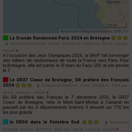
50 km
©
OpenStreetMap
contributors,
ODbL 1.0
La Grande Randonnée Paris 2024 en Bretagne
Randonnée Pédestre · 516 km · D+6390 m · 5490 vus · 637 dl · 1 photo ·
Félix35
A l'occasion des Jeux Olympiques 2024, la GRvP fait converger
des milliers de randonneurs de toute la France vers Paris. Pour
la Bretagne, elle est partie le 13 mars du Faou (29) et est arrivée
le 7
Le GR37 Coeur de Bretagne, GR préféré des Français
2024
Randonnée Pédestre · 91 km · D+860 m · 4184 vus ·
361 dl · 4 photos ·
Félix35
Elu GR préféré des Français le 7 décembre 2023, le GR37
Coeur de Bretagne, relie le Mont-Saint-Michel à Camaret en
passant par les 4 départements bretons. Il dessert sur 770 km
les plus grands
le GR34 dans le Finistère Sud
Randonnée
Pédestre · 502 km · D+7710 m · 7320 vus · 448 dl · 2 photos ·
Félix35