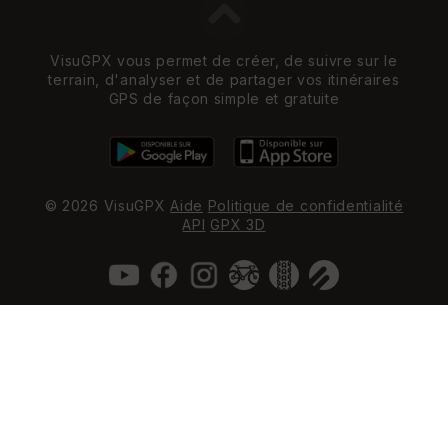
VisuGPX vous permet de créer, de suivre sur le
terrain, d'analyser et de partager vos itinéraires
GPS de façon simple et gratuite
© 2026 VisuGPX
Aide
Politique de confidentialité
API
GPX 3D