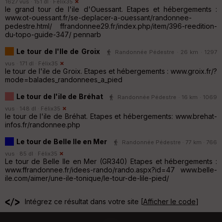
1627 vus · 151 dl ·
Félix35
le grand tour de l'ile d'Ouessant. Etapes et hébergements :
www.ot-ouessant.fr/se-deplacer-a-ouessant/randonnee-
pedestre.html/ ffrandonnee29.fr/index.php/item/396-reedition-
du-topo-guide-347/ pennarb
Le tour de l'Ile de Groix
Randonnée Pédestre · 26 km · 1297
vus · 171 dl ·
Félix35
le tour de l'ile de Groix. Etapes et hébergements : www.groix.fr/?
mode=balades_randonnees_a_pied
Le tour de l'ile de Bréhat
Randonnée Pédestre · 16 km · 1069
vus · 148 dl ·
Félix35
le tour de l'ile de Bréhat. Etapes et hébergements: www.brehat-
infos.fr/randonnee.php
Le tour de Belle Ile en Mer
Randonnée Pédestre · 77 km · 766
vus · 85 dl ·
Félix35
Le tour de Belle Ile en Mer (GR340) Etapes et hébergements :
www.ffrandonnee.fr/idees-rando/rando.aspx?id=47 www.belle-
ile.com/aimer/une-ile-tonique/le-tour-de-lile-pied/
Intégrez ce résultat dans votre site [
Afficher le code
]