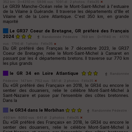
352 km · D+4310 m · 5898 vus · 1091 dl · 2 photos ·
Félix35
Le GR39 Manche-Océan relie le Mont-Saint-Michel à l'estuaire
de la Vilaine à Guérande. Il traverse les départements d'Ille et
Vilaine et de la Loire Atlantique. C'est 350 km, en grande
majorité
Le GR37 Coeur de Bretagne, GR préféré des Français
2024
Randonnée Pédestre · 769 km · D+11140 m · 41776
vus · 1796 dl · 1 photo ·
Félix35
Elu GR préféré des Français le 7 décembre 2023, le GR37
Coeur de Bretagne, relie le Mont-Saint-Michel à Camaret en
passant par les 4 départements bretons. Il traverse sur 770 km
les plus grands
le GR 34 en Loire Atlantique
Randonnée
Pédestre · 147 km · 7152 vus · 581 dl · 2 photos ·
Félix35
Élu «GR préféré des Français» en 2018, le GR34 ou encore le
sentier des douaniers, relie le célèbre Mont-Saint-Michel à
Saint-Nazaire et passe par l’ensemble des côtes bretonnes.
Dans la
le GR34 dans le Morbihan
Randonnée Pédestre ·
493 km · 8050 vus · 641 dl · 2 photos ·
Félix35
Élu «GR préféré des Français» en 2018, le GR34 ou encore le
sentier des douaniers, relie le célèbre Mont-Saint-Michel à