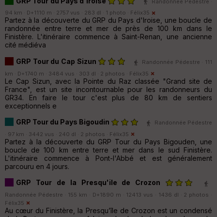
GRP Tour du Pays d'Iroise
Randonnée Pédestre ·
94 km · D+1110 m · 2757 vus · 283 dl · 1 photo ·
Félix35
Partez à la découverte du GRP du Pays d'Iroise, une boucle de
randonnée entre terre et mer de près de 100 km dans le
Finistère. L'itinéraire commence à Saint-Renan, une ancienne
cité médiéva
GRP Tour du Cap Sizun
Randonnée Pédestre · 111
km · D+1740 m · 3484 vus · 303 dl · 2 photos ·
Félix35
Le Cap Sizun, avec la Pointe du Raz classée "Grand site de
France", est un site incontournable pour les randonneurs du
GR34. En faire le tour c'est plus de 80 km de sentiers
exceptionnels e
GRP Tour du Pays Bigoudin
Randonnée Pédestre
· 97 km · 3442 vus · 240 dl · 2 photos ·
Félix35
Partez à la découverte du GRP Tour du Pays Bigouden, une
boucle de 100 km entre terre et mer dans le sud Finistère.
L'itinéraire commence à Pont-l'Abbé et est généralement
parcouru en 4 jours.
GRP Tour de la Presqu'ile de Crozon
Randonnée Pédestre · 155 km · D+1890 m · 12413 vus · 1436 dl · 2 photos ·
Félix35
Au cœur du Finistère, la Presqu’île de Crozon est un condensé