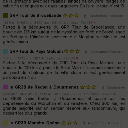
de la Bretagne avec ses falaises, landes de bruyère, plages de
sable fin et criques aux eaux turquoises. En faire le tour, c'est 15
GRP Tour de Brocéliande
Randonnée Pédestre ·
125 km · D+860 m · 5679 vus · 631 dl · 2 photos ·
Félix35
Partez à la découverte du GRP Tour de Brocéliande, une
boucle de 125 km autour de la mystérieuse forêt de Brocéliande
en Bretagne. L'itinéraire commence à Montfort-sur-Meu et est
généralemen
GRP Tour du Pays Malouin
Randonnée Pédestre ·
104 km · 3375 vus · 287 dl · 3 photos ·
Félix35
Partez à la découverte du GRP Tour du Pays Malouin, une
boucle de 100 km à partir de Saint-Malo. L'itinéraire commence
au pied du château de la ville close et est généralement
parcouru en 4 ou
le GR38 de Redon à Douarnenez
Randonnée
Pédestre · 364 km · D+7230 m · 6826 vus · 575 dl · 2 photos ·
Félix35
Le GR38, relie Redon à Douarnenez et passe par les
départements du Morbihan et du Finistère. C'est 360 km, en
grande majorité sur un sentier réservé aux randonneurs, qui
dessert les plus grands
le GR39 Manche-Océan
Randonnée Pédestre ·