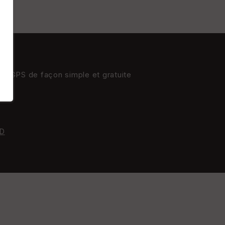
res GPS de façon simple et gratuite
D