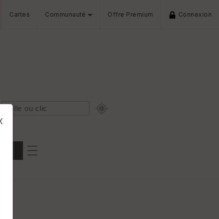
Cartes
Communauté
Offre Premium
Connexion
x
Dénivelé min/max
iers
s