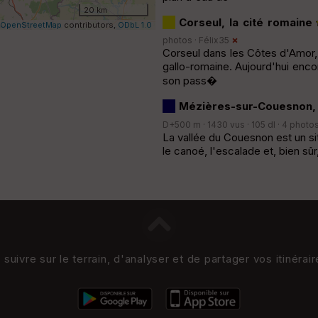
20 km
Corseul, la cité romaine
OpenStreetMap
contributors,
ODbL 1.0
photos ·
Félix35
Corseul dans les Côtes d'Amor, 
gallo-romaine. Aujourd'hui en
son pass�
Mézières-sur-Couesnon, 
D+500 m · 1430 vus · 105 dl · 4 photos
La vallée du Couesnon est un sit
le canoé, l'escalade et, bien s
uivre sur le terrain, d'analyser et de partager vos itinérai