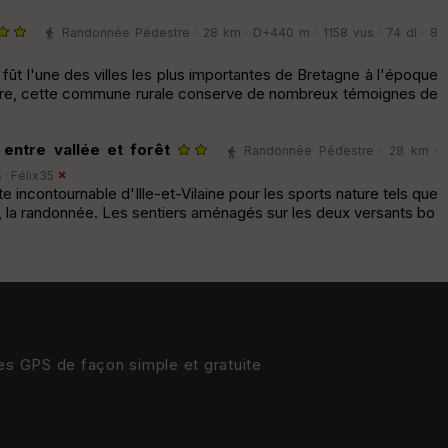
Randonnée Pédestre · 28 km · D+440 m · 1158 vus · 74 dl · 8
fût l'une des villes les plus importantes de Bretagne à l'époque
core, cette commune rurale conserve de nombreux témoignes de
entre vallée et forêt
Randonnée Pédestre · 28 km ·
 ·
Félix35
e incontournable d'Ille-et-Vilaine pour les sports nature tels que
ûr, la randonnée. Les sentiers aménagés sur les deux versants bo
res GPS de façon simple et gratuite