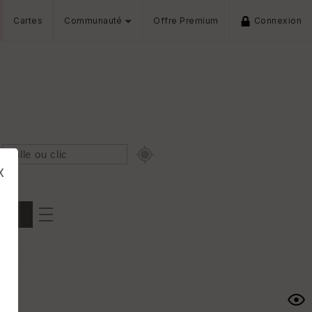
Cartes
Communauté
Offre Premium
Connexion
x
Dénivelé min/max
iers
s