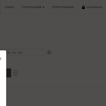
Cartes
Communauté
Offre Premium
Connexion
x
Dénivelé min/max
iers
s