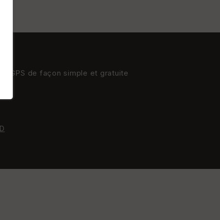
res GPS de façon simple et gratuite
D