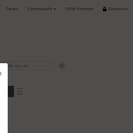
Cartes
Communauté
Offre Premium
Connexion
x
Dénivelé min/max
iers
s