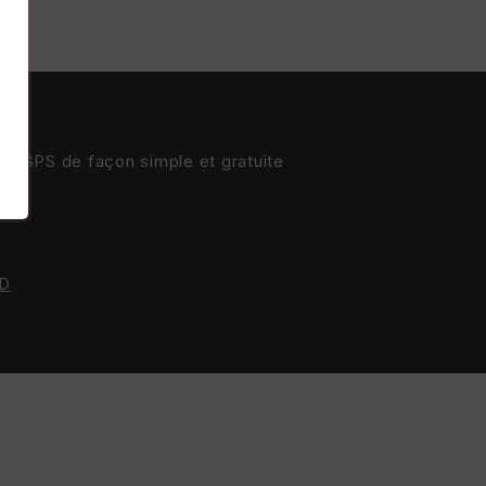
res GPS de façon simple et gratuite
D