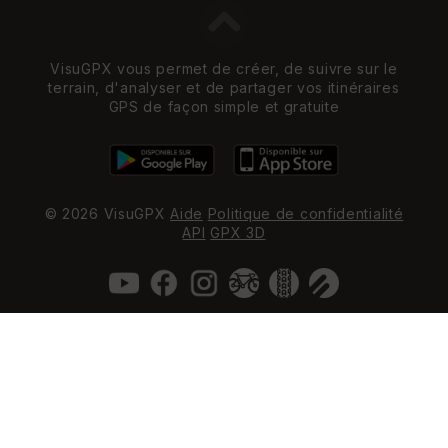
VisuGPX vous permet de créer, de suivre sur le
terrain, d'analyser et de partager vos itinéraires
GPS de façon simple et gratuite
© 2026 VisuGPX
Aide
Politique de confidentialité
API
GPX 3D