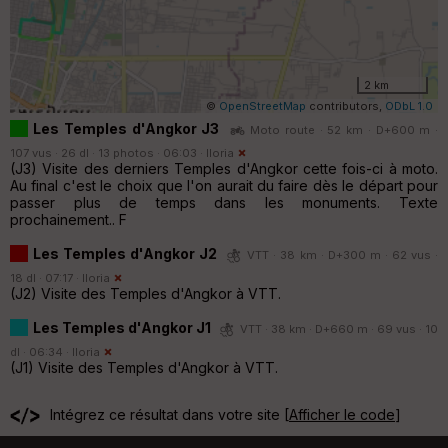
2 km
©
OpenStreetMap
contributors,
ODbL 1.0
Les Temples d'Angkor J3
Moto route · 52 km · D+600 m ·
107 vus · 26 dl · 13 photos · 06:03 ·
lloria
(J3) Visite des derniers Temples d'Angkor cette fois-ci à moto.
Au final c'est le choix que l'on aurait du faire dès le départ pour
passer plus de temps dans les monuments. Texte
prochainement.. F
Les Temples d'Angkor J2
VTT · 38 km · D+300 m · 62 vus ·
18 dl · 07:17 ·
lloria
(J2) Visite des Temples d'Angkor à VTT.
Les Temples d'Angkor J1
VTT · 38 km · D+660 m · 69 vus · 10
dl · 06:34 ·
lloria
(J1) Visite des Temples d'Angkor à VTT.
Intégrez ce résultat dans votre site [
Afficher le code
]