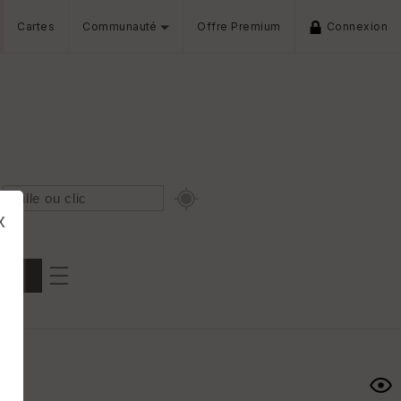
Cartes
Communauté
Offre Premium
Connexion
x
Dénivelé min/max
iers
s