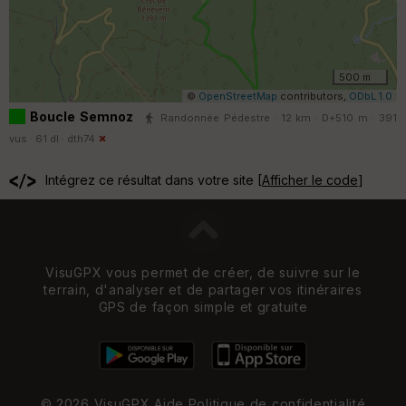
500 m
©
OpenStreetMap
contributors,
ODbL 1.0
Boucle Semnoz
Randonnée Pédestre · 12 km · D+510 m · 391
vus · 61 dl ·
dth74
Intégrez ce résultat dans votre site [
Afficher le code
]
VisuGPX vous permet de créer, de suivre sur le
terrain, d'analyser et de partager vos itinéraires
GPS de façon simple et gratuite
© 2026 VisuGPX
Aide
Politique de confidentialité