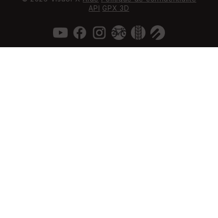
API
GPX 3D