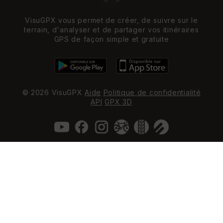
VisuGPX vous permet de créer, de suivre sur le
terrain, d'analyser et de partager vos itinéraires
GPS de façon simple et gratuite
© 2026 VisuGPX
Aide
Politique de confidentialité
API
GPX 3D