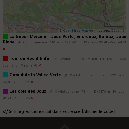
5 km
©
OpenStreetMap
contributors,
ODbL 1.0
La Super Morzine - Joux Verte, Encrenaz, Ramaz, Joux
Plane
Cyclotourisme · 110 km · D+3180 m · 199 vus · 33 dl ·
Vincnet78
Tour du Roc d'Enfer
Cyclotourisme · 74 km · D+2120 m · 236
vus · 31 dl ·
Vincnet78
Circuit de la Vallée Verte
Cyclotourisme · 63 km · 205 vus ·
33 dl ·
Vincnet78
Les cols des Joux
Cyclotourisme · 78 km · D+2170 m · 191 vus ·
43 dl ·
Vincnet78
Intégrez ce résultat dans votre site [
Afficher le code
]