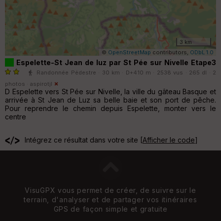
3 km
©
OpenStreetMap
contributors,
ODbL 1.0
Espelette-St Jean de luz par St Pée sur Nivelle Etape3
Randonnée Pédestre · 30 km · D+410 m · 2538 vus · 265 dl · 2
photos ·
aspirotjl
D Espelette vers St Pée sur Nivelle, la ville du gâteau Basque et
arrivée à St Jean de Luz sa belle baie et son port de pêche.
Pour reprendre le chemin depuis Espelette, monter vers le
centre
Intégrez ce résultat dans votre site [
Afficher le code
]
VisuGPX vous permet de créer, de suivre sur le
terrain, d'analyser et de partager vos itinéraires
GPS de façon simple et gratuite