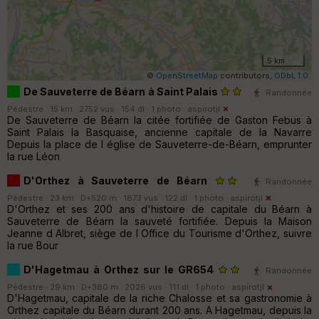
5 km
©
OpenStreetMap
contributors,
ODbL 1.0
De Sauveterre de Béarn à Saint Palais
Randonnée
Pédestre · 15 km · 2752 vus · 154 dl · 1 photo ·
aspirotjl
De Sauveterre de Béarn la citée fortifiée de Gaston Febus à
Saint Palais la Basquaise, ancienne capitale de la Navarre
Depuis la place de l église de Sauveterre-de-Béarn, emprunter
la rue Léon
D'Orthez à Sauveterre de Béarn
Randonnée
Pédestre · 23 km · D+520 m · 1873 vus · 122 dl · 1 photo ·
aspirotjl
D'Orthez et ses 200 ans d'histoire de capitale du Béarn à
Sauveterre de Béarn la sauveté fortifiée. Depuis la Maison
Jeanne d Albret, siège de l Office du Tourisme d'Orthez, suivre
la rue Bour
D'Hagetmau à Orthez sur le GR654
Randonnée
Pédestre · 29 km · D+380 m · 2026 vus · 111 dl · 1 photo ·
aspirotjl
D'Hagetmau, capitale de la riche Chalosse et sa gastronomie à
Orthez capitale du Béarn durant 200 ans. A Hagetmau, depuis la