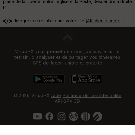
place de la Liberté, entre l église et la Poste, descendre à droite
p
Intégrez ce résultat dans votre site [
Afficher le code
]
VisuGPX vous permet de créer, de suivre sur le
terrain, d'analyser et de partager vos itinéraires
GPS de façon simple et gratuite
© 2026 VisuGPX
Aide
Politique de confidentialité
API
GPX 3D