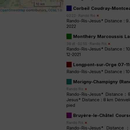
10 km
Corbeil Coudray-Montce
OpenStreetMap
contributors,
ODbL 1.0
02:22 ·
Rando Ris
Rando-Ris-Jesus* Distance : 9.
2022
Montlhéry Marcoussis La 
38 dl · 02:55 ·
Rando Ris
Rando-Ris-Jesus* Distance : 10 
12-2021
Longpont-sur-Orge 07-11
Rando-Ris-Jesus* Distance : 10 
Morigny-Champigny (Rand
Rando Ris
Rando-Ris-Jesus* Distance : 
Jesus* Distance : 8 km Dénivel
pied
Bruyère-le-Châtel Cours
Rando Ris
Rando-Ris-Jesus* Distance 