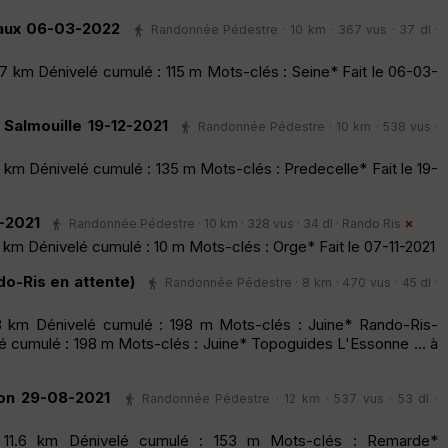
aux 06-03-2022
Randonnée Pédestre · 10 km · 367 vus · 37 dl ·
7 km Dénivelé cumulé : 115 m Mots-clés : Seine* Fait le 06-03-
Salmouille 19-12-2021
Randonnée Pédestre · 10 km · 538 vus ·
km Dénivelé cumulé : 135 m Mots-clés : Predecelle* Fait le 19-
-2021
Randonnée Pédestre · 10 km · 328 vus · 34 dl ·
Rando Ris
km Dénivelé cumulé : 10 m Mots-clés : Orge* Fait le 07-11-2021
o-Ris en attente)
Randonnée Pédestre · 8 km · 470 vus · 45 dl ·
8 km Dénivelé cumulé : 198 m Mots-clés : Juine* Rando-Ris-
é cumulé : 198 m Mots-clés : Juine* Topoguides L'Essonne ... à
on 29-08-2021
Randonnée Pédestre · 12 km · 537 vus · 53 dl ·
: 11.6 km Dénivelé cumulé : 153 m Mots-clés : Remarde*