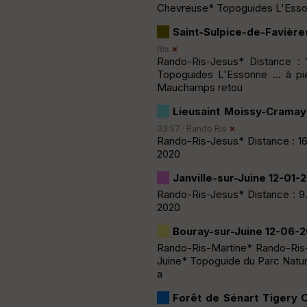
Chevreuse* Topoguides L'Essonn
Saint-Sulpice-de-Favière
Ris
Rando-Ris-Jesus* Distance :
Topoguides L'Essonne ... à pi
Mauchamps retou
Lieusaint Moissy-Crama
03:57 ·
Rando Ris
Rando-Ris-Jesus* Distance : 16
2020
Janville-sur-Juine 12-01-
Rando-Ris-Jesus* Distance : 9.
2020
Bouray-sur-Juine 12-06-
Rando-Ris-Martine* Rando-Ris-J
Juine* Topoguide du Parc Nature
a
Forêt de Sénart Tigery 