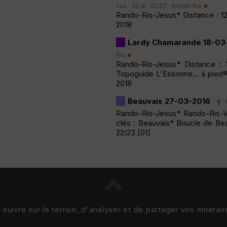
vus · 32 dl · 02:57 ·
Rando Ris
Rando-Ris-Jesus* Distance : 12
2018
Lardy Chamarande 18-03
Ris
Rando-Ris-Jesus* Distance : 
Topoguide L'Essonne… à pied® F
2018
Beauvais 27-03-2016
Rando-Ris-Jesus* Rando-Ris-V
clés : Beauvais* Boucle de Be
22/23 [01]
uivre sur le terrain, d'analyser et de partager vos itinérai