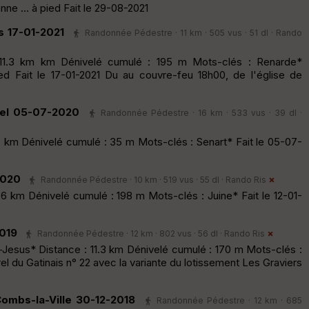
e ... à pied Fait le 29-08-2021
s 17-01-2021
Randonnée Pédestre · 11 km · 505 vus · 51 dl ·
Rando
 11.3 km km Dénivelé cumulé : 195 m Mots-clés : Renarde*
ed Fait le 17-01-2021 Du au couvre-feu 18h00, de l'église de
yel 05-07-2020
Randonnée Pédestre · 16 km · 533 vus · 39 dl ·
 km Dénivelé cumulé : 35 m Mots-clés : Senart* Fait le 05-07-
2020
Randonnée Pédestre · 10 km · 519 vus · 55 dl ·
Rando Ris
6 km Dénivelé cumulé : 198 m Mots-clés : Juine* Fait le 12-01-
2019
Randonnée Pédestre · 12 km · 802 vus · 56 dl ·
Rando Ris
esus* Distance : 11.3 km Dénivelé cumulé : 170 m Mots-clés :
l du Gatinais n° 22 avec la variante du lotissement Les Graviers
Combs-la-Ville 30-12-2018
Randonnée Pédestre · 12 km · 685