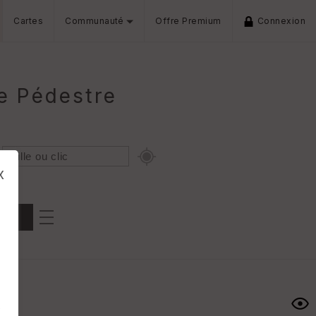
Cartes
Communauté
Offre Premium
Connexion
e Pédestre
x
Dénivelé min/max
iers
s