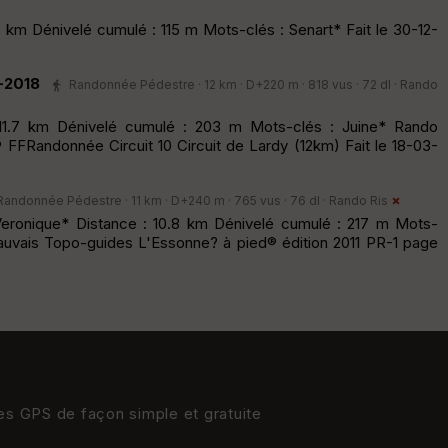
 km Dénivelé cumulé : 115 m Mots-clés : Senart* Fait le 30-12-
-2018
Randonnée Pédestre · 12 km · D+220 m · 818 vus · 72 dl ·
Rando
11.7 km Dénivelé cumulé : 203 m Mots-clés : Juine* Rando
FRandonnée Circuit 10 Circuit de Lardy (12km) Fait le 18-03-
Randonnée Pédestre · 11 km · D+240 m · 765 vus · 76 dl ·
Rando Ris
eronique* Distance : 10.8 km Dénivelé cumulé : 217 m Mots-
auvais Topo-guides L'Essonne? à pied® édition 2011 PR-1 page
res GPS de façon simple et gratuite