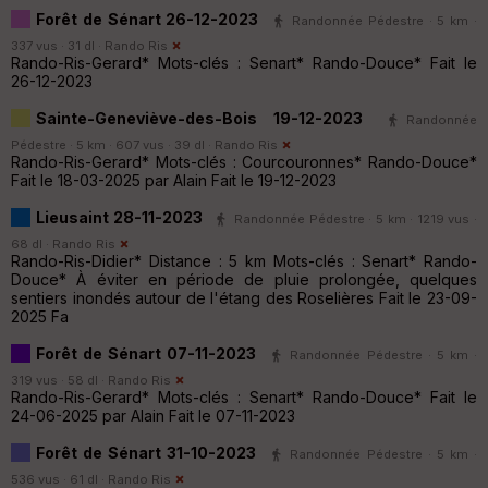
Forêt de Sénart 26-12-2023
Randonnée Pédestre · 5 km ·
337 vus · 31 dl ·
Rando Ris
Rando-Ris-Gerard* Mots-clés : Senart* Rando-Douce* Fait le
26-12-2023
Sainte-Geneviève-des-Bois 19-12-2023
Randonnée
Pédestre · 5 km · 607 vus · 39 dl ·
Rando Ris
Rando-Ris-Gerard* Mots-clés : Courcouronnes* Rando-Douce*
Fait le 18-03-2025 par Alain Fait le 19-12-2023
Lieusaint 28-11-2023
Randonnée Pédestre · 5 km · 1219 vus ·
68 dl ·
Rando Ris
Rando-Ris-Didier* Distance : 5 km Mots-clés : Senart* Rando-
Douce* À éviter en période de pluie prolongée, quelques
sentiers inondés autour de l'étang des Roselières Fait le 23-09-
2025 Fa
Forêt de Sénart 07-11-2023
Randonnée Pédestre · 5 km ·
319 vus · 58 dl ·
Rando Ris
Rando-Ris-Gerard* Mots-clés : Senart* Rando-Douce* Fait le
24-06-2025 par Alain Fait le 07-11-2023
Forêt de Sénart 31-10-2023
Randonnée Pédestre · 5 km ·
536 vus · 61 dl ·
Rando Ris