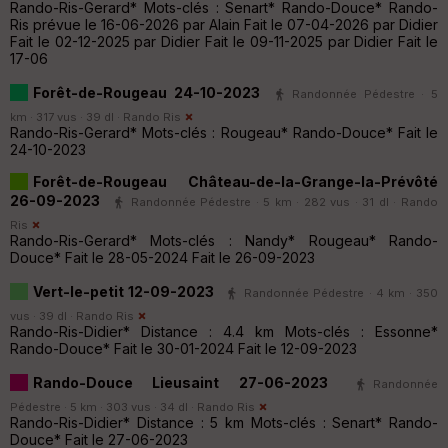
Rando-Ris-Gerard* Mots-clés : Senart* Rando-Douce* Rando-
Ris prévue le 16-06-2026 par Alain Fait le 07-04-2026 par Didier
Fait le 02-12-2025 par Didier Fait le 09-11-2025 par Didier Fait le
17-06
Forêt-de-Rougeau 24-10-2023
Randonnée Pédestre · 5
km · 317 vus · 39 dl ·
Rando Ris
Rando-Ris-Gerard* Mots-clés : Rougeau* Rando-Douce* Fait le
24-10-2023
Forêt-de-Rougeau Château-de-la-Grange-la-Prévôté
26-09-2023
Randonnée Pédestre · 5 km · 282 vus · 31 dl ·
Rando
Ris
Rando-Ris-Gerard* Mots-clés : Nandy* Rougeau* Rando-
Douce* Fait le 28-05-2024 Fait le 26-09-2023
Vert-le-petit 12-09-2023
Randonnée Pédestre · 4 km · 350
vus · 39 dl ·
Rando Ris
Rando-Ris-Didier* Distance : 4.4 km Mots-clés : Essonne*
Rando-Douce* Fait le 30-01-2024 Fait le 12-09-2023
Rando-Douce Lieusaint 27-06-2023
Randonnée
Pédestre · 5 km · 303 vus · 34 dl ·
Rando Ris
Rando-Ris-Didier* Distance : 5 km Mots-clés : Senart* Rando-
Douce* Fait le 27-06-2023