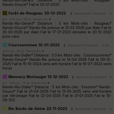
Rando-Ris-Gerard* Distance : 5 km Mots-clés : Rougeau*
Rando-Douce* Fait le 03-01-2023
Forêt-de-Rougeau 20-12-2022
Randonnée Pédestre · 5
km · 406 vus · 60 dl ·
Rando Ris
Rando-Ris-Gerard* Distance : 5 km Mots-clés : Rougeau*
Rando-Douce* Rando-Ris prévue le 31-03-2026 par Alain Fait le
25-03-2025 par Alain Fait le 17-01-2023 Annulée le 20-12-2022
pour caus
Courcouronnes 10-01-2023
Randonnée Pédestre · 5 km ·
680 vus · 63 dl ·
Rando Ris
Rando-Ris-Didier* Distance : 5.3 km Mots-clés : Courcouronnes*
Rando-Douce* Rando-Ris prévue le 14-04-2026 Fait le 09-12-
2025 Fait le 15-10-2024 sens anti-horaire Fait le 16-07-2024 sens
horair
Mennecy Montauger 13-12-2022
Randonnée Pédestre · 5
km · 749 vus · 75 dl ·
Rando Ris
Rando-Ris-Didier* Distance : 5 km Mots-clés : Essonne* Rando-
Douce* Fait le 21-04-2026 Fait le 13-05-2025 sens anti-horaire
par Véronique Fait le 22-04-2025 Fait le 21-01-2025 Fait le 10-
09-202
Ris Bords-de-Seine 22-11-2022
Randonnée Pédestre · 6