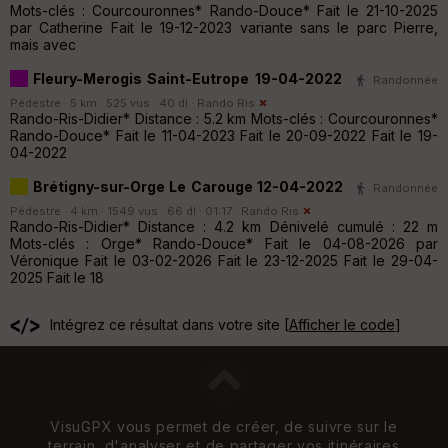
Mots-clés : Courcouronnes* Rando-Douce* Fait le 21-10-2025
par Catherine Fait le 19-12-2023 variante sans le parc Pierre,
mais avec
Fleury-Merogis Saint-Eutrope 19-04-2022
Randonnée
Pédestre · 5 km · 525 vus · 40 dl ·
Rando Ris
Rando-Ris-Didier* Distance : 5.2 km Mots-clés : Courcouronnes*
Rando-Douce* Fait le 11-04-2023 Fait le 20-09-2022 Fait le 19-
04-2022
Brétigny-sur-Orge Le Carouge 12-04-2022
Randonnée
Pédestre · 4 km · 1549 vus · 66 dl · 01:17 ·
Rando Ris
Rando-Ris-Didier* Distance : 4.2 km Dénivelé cumulé : 22 m
Mots-clés : Orge* Rando-Douce* Fait le 04-08-2026 par
Véronique Fait le 03-02-2026 Fait le 23-12-2025 Fait le 29-04-
2025 Fait le 18
Intégrez ce résultat dans votre site [
Afficher le code
]
VisuGPX vous permet de créer, de suivre sur le
terrain, d'analyser et de partager vos itinéraires