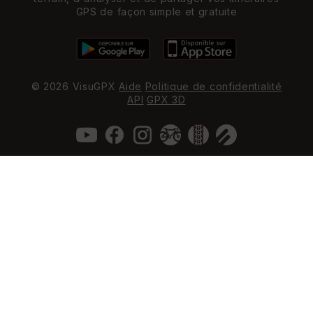
GPS de façon simple et gratuite
© 2026 VisuGPX
Aide
Politique de confidentialité
API
GPX 3D