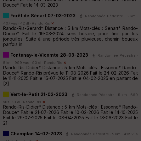
Douce* Fait le 14-03-2023
Forêt de Sénart 07-03-2023
Randonnée Pédestre · 5 km ·
407 vus · 42 dl ·
Rando Ris
Rando-Ris-Gerard* Distance : 5 km Mots-clés : Senart* Rando-
Douce* Fait le 19-03-2024 sens horaire, pour finir par les
jonquilles. Suite à une période très pluvieuse, chemin boueux
parfois in
Fontenay-le-Vicomte 28-03-2023
Randonnée Pédestre ·
5 km · 999 vus · 90 dl ·
Rando Ris
Rando-Ris-Didier* Distance : 5 km Mots-clés : Essonne* Rando-
Douce* Rando-Ris prévue le 11-08-2026 Fait le 24-02-2026 Fait
le 11-11-2025 Fait le 15-07-2025 Fait le 04-02-2025 en partant de
[2]
Vert-le-Petit 21-02-2023
Randonnée Pédestre · 5 km · 660
vus · 51 dl ·
Rando Ris
Rando-Ris-Didier* Distance : 5 km Mots-clés : Essonne* Rando-
Douce* Fait le 21-07-2026 Fait le 10-02-2026 Fait le 14-10-2025
Fait le 29-07-2025 Fait le 08-04-2025 Fait le 13-06-2023 Fait le
21-
Champlan 14-02-2023
Randonnée Pédestre · 5 km · 418 vus