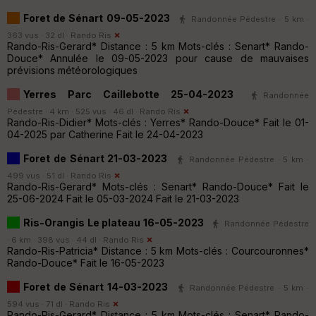
Foret de Sénart 09-05-2023
Randonnée Pédestre · 5 km ·
363 vus · 32 dl ·
Rando Ris
Rando-Ris-Gerard* Distance : 5 km Mots-clés : Senart* Rando-
Douce* Annulée le 09-05-2023 pour cause de mauvaises
prévisions météorologiques
Yerres Parc Caillebotte 25-04-2023
Randonnée
Pédestre · 4 km · 525 vus · 46 dl ·
Rando Ris
Rando-Ris-Didier* Mots-clés : Yerres* Rando-Douce* Fait le 01-
04-2025 par Catherine Fait le 24-04-2023
Foret de Sénart 21-03-2023
Randonnée Pédestre · 5 km ·
499 vus · 51 dl ·
Rando Ris
Rando-Ris-Gerard* Mots-clés : Senart* Rando-Douce* Fait le
25-06-2024 Fait le 05-03-2024 Fait le 21-03-2023
Ris-Orangis Le plateau 16-05-2023
Randonnée Pédestre
· 6 km · 398 vus · 44 dl ·
Rando Ris
Rando-Ris-Patricia* Distance : 5 km Mots-clés : Courcouronnes*
Rando-Douce* Fait le 16-05-2023
Foret de Sénart 14-03-2023
Randonnée Pédestre · 5 km ·
594 vus · 71 dl ·
Rando Ris
Rando-Ris-Gerard* Distance : 5 km Mots-clés : Senart* Rando-