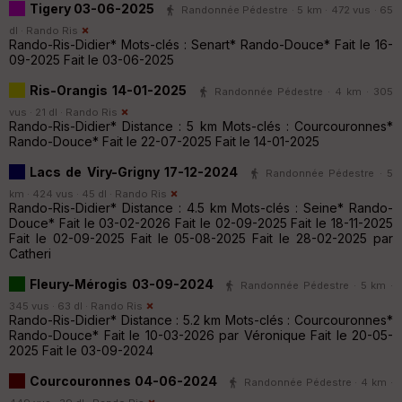
Tigery 03-06-2025
Randonnée Pédestre · 5 km · 472 vus · 65
dl ·
Rando Ris
Rando-Ris-Didier* Mots-clés : Senart* Rando-Douce* Fait le 16-
09-2025 Fait le 03-06-2025
Ris-Orangis 14-01-2025
Randonnée Pédestre · 4 km · 305
vus · 21 dl ·
Rando Ris
Rando-Ris-Didier* Distance : 5 km Mots-clés : Courcouronnes*
Rando-Douce* Fait le 22-07-2025 Fait le 14-01-2025
Lacs de Viry-Grigny 17-12-2024
Randonnée Pédestre · 5
km · 424 vus · 45 dl ·
Rando Ris
Rando-Ris-Didier* Distance : 4.5 km Mots-clés : Seine* Rando-
Douce* Fait le 03-02-2026 Fait le 02-09-2025 Fait le 18-11-2025
Fait le 02-09-2025 Fait le 05-08-2025 Fait le 28-02-2025 par
Catheri
Fleury-Mérogis 03-09-2024
Randonnée Pédestre · 5 km ·
345 vus · 63 dl ·
Rando Ris
Rando-Ris-Didier* Distance : 5.2 km Mots-clés : Courcouronnes*
Rando-Douce* Fait le 10-03-2026 par Véronique Fait le 20-05-
2025 Fait le 03-09-2024
Courcouronnes 04-06-2024
Randonnée Pédestre · 4 km ·