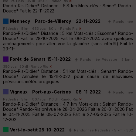
km · 291 vus · 35 dl · 02:05 ·
Rando Ris
Rando-Ris-Didier* Distance : 5.8 km Mots-clés : Seine* Rando-
Douce* Fait le 22-11-2022
Mennecy Parc-de-Villeroy 22-11-2022
Randonnée
Pédestre · 5 km · 653 vus · 80 dl ·
Rando Ris
Rando-Ris-Didier* Distance : 5 km Mots-clés : Essonne* Rando-
Douce* Fait le 28-10-2025 Fait le 06-02-2024 avec quelques
aménagements pour aller voir la glacière (sans intérêt) Fait le
29-11-
Forêt de Sénart 15-11-2022
Randonnée Pédestre · 5 km ·
350 vus · 50 dl ·
Rando Ris
Rando-Ris-Didier* Distance : 5.1 km Mots-clés : Senart* Rando-
Douce* Annulée le 15-11-2022 pour cause de mauvaises
prévisions météolorogiques
Vigneux Port-aux-Cerises 08-11-2022
Randonnée
Pédestre · 5 km · 807 vus · 113 dl ·
Rando Ris
Rando-Ris-Didier* Distance : 4.7 km Mots-clés : Seine* Rando-
Douce* Rando-Ris prévue le 28-04-2026 Fait le 20-01-2026 Fait
le 04-11-2025 Fait le 08-07-2025 Fait le 27-05-2025 Fait le 10-
12-202
Vert-le-petit 25-10-2022
Randonnée Pédestre · 5 km · 302