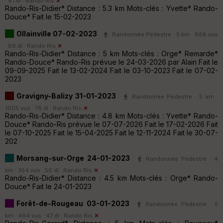
· 41 dl ·
Rando Ris
Rando-Ris-Didier* Distance : 5.3 km Mots-clés : Yvette* Rando-
Douce* Fait le 15-02-2023
Ollainville 07-02-2023
Randonnée Pédestre · 5 km · 888 vus
· 86 dl ·
Rando Ris
Rando-Ris-Didier* Distance : 5 km Mots-clés : Orge* Remarde*
Rando-Douce* Rando-Ris prévue le 24-03-2026 par Alain Fait le
09-09-2025 Fait le 13-02-2024 Fait le 03-10-2023 Fait le 07-02-
2023
Gravigny-Balizy 31-01-2023
Randonnée Pédestre · 5 km ·
1005 vus · 76 dl ·
Rando Ris
Rando-Ris-Didier* Distance : 4.8 km Mots-clés : Yvette* Rando-
Douce* Rando-Ris prévue le 07-07-2026 Fait le 17-02-2026 Fait
le 07-10-2025 Fait le 15-04-2025 Fait le 12-11-2024 Fait le 30-07-
202
Morsang-sur-Orge 24-01-2023
Randonnée Pédestre · 4
km · 354 vus · 50 dl ·
Rando Ris
Rando-Ris-Didier* Distance : 4.5 km Mots-clés : Orge* Rando-
Douce* Fait le 24-01-2023
Forêt-de-Rougeau 03-01-2023
Randonnée Pédestre · 5
km · 464 vus · 47 dl ·
Rando Ris