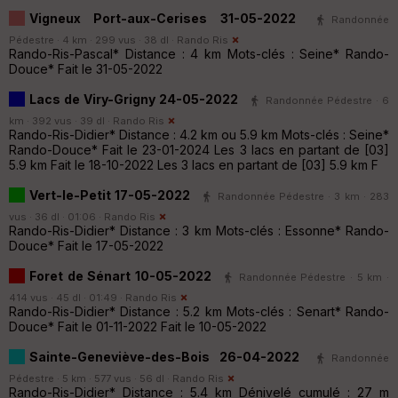
Vigneux Port-aux-Cerises 31-05-2022
Randonnée
Pédestre · 4 km · 299 vus · 38 dl ·
Rando Ris
Rando-Ris-Pascal* Distance : 4 km Mots-clés : Seine* Rando-
Douce* Fait le 31-05-2022
Lacs de Viry-Grigny 24-05-2022
Randonnée Pédestre · 6
km · 392 vus · 39 dl ·
Rando Ris
Rando-Ris-Didier* Distance : 4.2 km ou 5.9 km Mots-clés : Seine*
Rando-Douce* Fait le 23-01-2024 Les 3 lacs en partant de [03]
5.9 km Fait le 18-10-2022 Les 3 lacs en partant de [03] 5.9 km F
Vert-le-Petit 17-05-2022
Randonnée Pédestre · 3 km · 283
vus · 36 dl · 01:06 ·
Rando Ris
Rando-Ris-Didier* Distance : 3 km Mots-clés : Essonne* Rando-
Douce* Fait le 17-05-2022
Foret de Sénart 10-05-2022
Randonnée Pédestre · 5 km ·
414 vus · 45 dl · 01:49 ·
Rando Ris
Rando-Ris-Didier* Distance : 5.2 km Mots-clés : Senart* Rando-
Douce* Fait le 01-11-2022 Fait le 10-05-2022
Sainte-Geneviève-des-Bois 26-04-2022
Randonnée
Pédestre · 5 km · 577 vus · 56 dl ·
Rando Ris
Rando-Ris-Didier* Distance : 5.4 km Dénivelé cumulé : 27 m