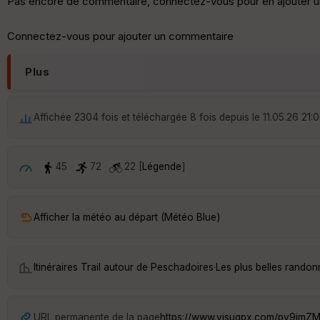
Pas encore de commentaire, connectez-vous pour en ajouter u
Connectez-vous pour ajouter un commentaire
Plus
Affichée 2304 fois et téléchargée 8 fois depuis le 11.05.26 21:
45
72
22 [
Légende
]
Afficher la météo au départ (Météo Blue)
Itinéraires Trail autour de
Peschadoires
·
Les plus belles rando
URL permanente de la page
https://www.visugpx.com/pv9imZ