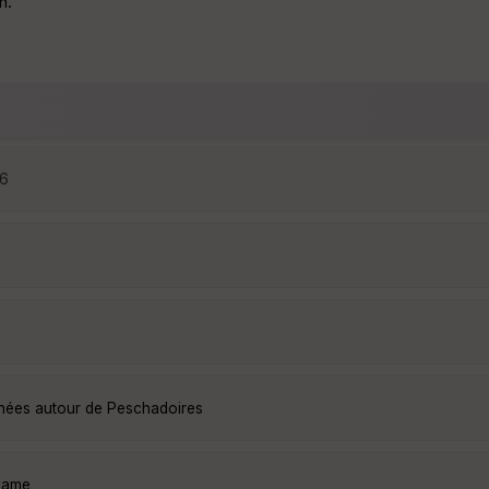
n.
06
nnées autour de Peschadoires
Mame