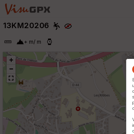
13KM20206
+
m
/
m
+
−