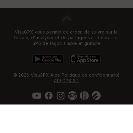
VisuGPX vous permet de créer, de suivre sur le
terrain, d'analyser et de partager vos itinéraires
GPS de façon simple et gratuite
© 2026 VisuGPX
Aide
Politique de confidentialité
API
GPX 3D