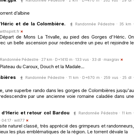
Randonnée Pédestre · 2 km · D+470 m · 262 vus · 29 dl ·
rrent d’albine
Héric et de la Colombière.
Randonnée Pédestre · 35 km ·
thspirit.fr
Départ de Mons La Trivalle, au pied des Gorges d'Héric. On
vec un belle ascension pour redescendre un peu et rejoindre le
Randonnée Pédestre · 27 km · D+1410 m · 133 vus · 33 dl ·
maxgrav
Plateau du Caroux, Douch et la Madale...
bières
Randonnée Pédestre · 11 km · D+670 m · 259 vus · 25 dl ·
rie, une superbe rando dans les gorges de Colombières jusqu'au
redescendre par une ancienne voie romaine caladée dans une
d’Heric et retour col Bardou
Randonnée Pédestre · 11 km ·
· 04:17 ·
will77
ite naturel classé, très apprécié des grimpeurs et randonneurs,
ieux les plus emblématiques de la région. Le torrent dévale la