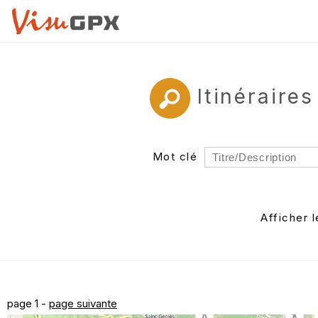
Itinérair
Mot clé
Rayon
Département
Afficher 
Auteur
page 1 -
page suivante