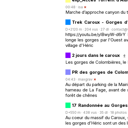
00:48 ·
isa
Marche d’approche canyon du to
Trek Caroux - Gorges d'
D+2120 m · 204 vus · 27 dl ·
contact@wi
https://youtu.be/yIBwyW-d6rY 
longe les gorges par l'Ouest a
village d'Héric
2 jours dans le caroux
Les gorges de Colombières, le 
PR des gorges de Colom
04:43 ·
maxgrav
Au départ du parking de la Mai
hameau de La Fage, avant de 
forêt de chênes
17 Randonnée au Gorges 
D+550 m · 438 vus · 35 dl · 18 photos 
Au coeur du massif du Caroux, s
les gorges d’Héric sont un des l