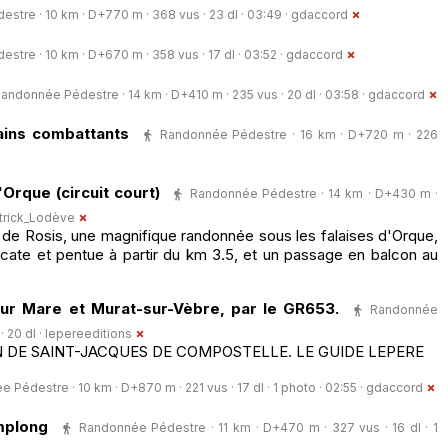
tre · 10 km · D+770 m · 368 vus · 23 dl · 03:49 ·
gdaccord
tre · 10 km · D+670 m · 358 vus · 17 dl · 03:52 ·
gdaccord
andonnée Pédestre · 14 km · D+410 m · 235 vus · 20 dl · 03:58 ·
gdaccord
ains combattants
Randonnée Pédestre · 16 km · D+720 m · 226
Orque (circuit court)
Randonnée Pédestre · 14 km · D+430 m ·
trick_Lodève
e Rosis, une magnifique randonnée sous les falaises d'Orque,
ate et pentue à partir du km 3.5, et un passage en balcon au
sur Mare et Murat-sur-Vèbre, par le GR653.
Randonnée
 20 dl ·
lepereeditions
N DE SAINT-JACQUES DE COMPOSTELLE. LE GUIDE LEPERE
 Pédestre · 10 km · D+870 m · 221 vus · 17 dl · 1 photo · 02:55 ·
gdaccord
mplong
Randonnée Pédestre · 11 km · D+470 m · 327 vus · 16 dl · 1