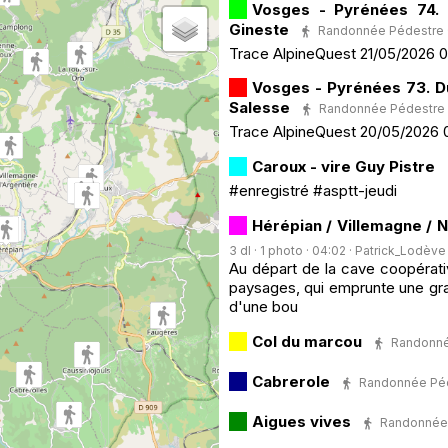
Vosges - Pyrénées 74. 
Gineste
Randonnée Pédestre · 3
Trace AlpineQuest 21/05/2026 
Vosges - Pyrénées 73. Du
Salesse
Randonnée Pédestre · 
Trace AlpineQuest 20/05/2026 
Caroux - vire Guy Pistre
#enregistré #asptt-jeudi
Hérépian / Villemagne / 
3 dl · 1 photo · 04:02 ·
Patrick_Lodève
Au départ de la cave coopérat
paysages, qui emprunte une gra
d'une bou
Col du marcou
Randonnée
Cabrerole
Randonnée Pédes
Aigues vives
Randonnée P