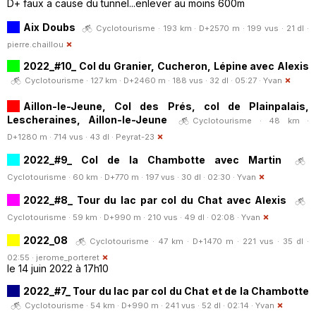
D+ faux a cause du tunnel...enlever au moins 600m
Aix Doubs
Cyclotourisme · 193 km · D+2570 m · 199 vus · 21 dl ·
pierre.chaillou
2022_#10_ Col du Granier, Cucheron, Lépine avec Alexis
Cyclotourisme · 127 km · D+2460 m · 188 vus · 32 dl · 05:27 ·
Yvan
Aillon-le-Jeune, Col des Prés, col de Plainpalais,
Lescheraines, Aillon-le-Jeune
Cyclotourisme · 48 km ·
D+1280 m · 714 vus · 43 dl ·
Peyrat-23
2022_#9_ Col de la Chambotte avec Martin
Cyclotourisme · 60 km · D+770 m · 197 vus · 30 dl · 02:30 ·
Yvan
2022_#8_ Tour du lac par col du Chat avec Alexis
Cyclotourisme · 59 km · D+990 m · 210 vus · 49 dl · 02:08 ·
Yvan
2022_08
Cyclotourisme · 47 km · D+1470 m · 221 vus · 35 dl ·
02:55 ·
jerome_porteret
le 14 juin 2022 à 17h10
2022_#7_ Tour du lac par col du Chat et de la Chambotte
Cyclotourisme · 54 km · D+990 m · 241 vus · 52 dl · 02:14 ·
Yvan