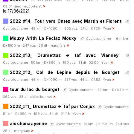
02:01 ·
jerome_porteret
le 17/06/2021
2022_#14_ Tour vers Ontex avec Martin et Florent
Cyclotourisme · 49 km · D+1060 m · 205 vus · 27 dl · 01:59 ·
Yvan
Mouxy Arith La Feclaz Mouxy
Cyclotourisme · 64 km ·
D+1500 m · 247 vus · 36 dl ·
margnale
2022_#13_ Drumettaz -> taf avec Vianney
Cyclotourisme · 50 km · D+660 m · 190 vus · 31 dl · 02:00 ·
Yvan
2022_#12_ Col de Lépine depuis le Bourget
Cyclotourisme · 46 km · D+1090 m · 237 vus · 46 dl · 01:52 ·
Yvan
tour du lac du bourget
Cyclotourisme · 52 km · D+640 m ·
262 vus · 38 dl ·
didier.bonnet
2022_#11_ Drumettaz -> Taf par Conjux
Cyclotourisme ·
51 km · D+650 m · 199 vus · 34 dl · 01:48 ·
Yvan
aix chanaz yenne
Cyclotourisme · 75 km · D+1610 m · 244 vus ·
26 dl ·
margnale