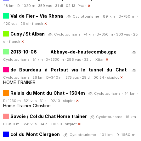
48 km · D+1020 m · 359 vus · 31 dl · 02:13 ·
Yvan
Val de Fier - Via Rhona
Cyclotourisme · 89 km · D+780 m ·
420 vus · 26 dl ·
franck
Cusy / St Alban
Cyclotourisme · 74 km · D+650 m · 303 vus · 28
dl ·
franck
2013-10-06 Abbaye-de-hautecombe.gpx
Cyclotourisme · 81 km · D+2330 m · 296 vus · 32 dl ·
Xtian
de Bourdeau à Portout via le tunnel du Chat
Cyclotourisme · 26 km · D+340 m · 375 vus · 29 dl · 00:54 ·
sixpiot
HOME TRAINER
Relais du Mont du Chat - 1504m
Cyclotourisme · 14 km ·
D+1230 m · 321 vus · 31 dl · 02:10 ·
sixpiot
Home Trainer Christine
Savoie / Col du Chat Home trainer
Cyclotourisme · 16 km ·
D+390 m · 658 vus · 34 dl · 00:50 ·
sixpiot
col du Mont Clergeon
Cyclotourisme · 101 km · D+1660 m ·