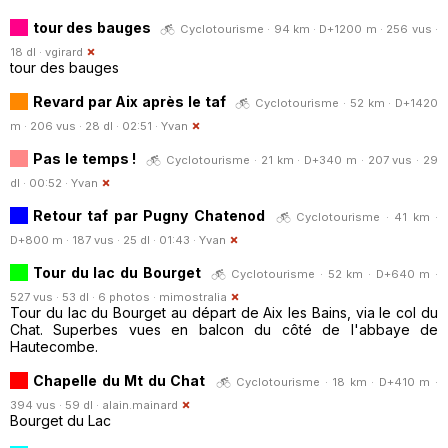
tour des bauges
Cyclotourisme · 94 km · D+1200 m · 256 vus ·
18 dl ·
vgirard
tour des bauges
Revard par Aix après le taf
Cyclotourisme · 52 km · D+1420
m · 206 vus · 28 dl · 02:51 ·
Yvan
Pas le temps !
Cyclotourisme · 21 km · D+340 m · 207 vus · 29
dl · 00:52 ·
Yvan
Retour taf par Pugny Chatenod
Cyclotourisme · 41 km ·
D+800 m · 187 vus · 25 dl · 01:43 ·
Yvan
Tour du lac du Bourget
Cyclotourisme · 52 km · D+640 m ·
527 vus · 53 dl · 6 photos ·
mimostralia
Tour du lac du Bourget au départ de Aix les Bains, via le col du
Chat. Superbes vues en balcon du côté de l'abbaye de
Hautecombe.
Chapelle du Mt du Chat
Cyclotourisme · 18 km · D+410 m ·
394 vus · 59 dl ·
alain.mainard
Bourget du Lac