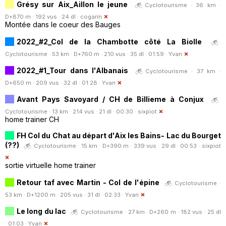
Grésy sur Aix_Aillon le jeune
Cyclotourisme · 36 km ·
D+870 m · 192 vus · 24 dl ·
cogarin
Montée dans le coeur des Bauges
2022_#2_Col de la Chambotte côté La Biolle
Cyclotourisme · 53 km · D+760 m · 210 vus · 35 dl · 01:59 ·
Yvan
2022_#1_Tour dans l'Albanais
Cyclotourisme · 37 km ·
D+650 m · 209 vus · 32 dl · 01:28 ·
Yvan
Avant Pays Savoyard / CH de Billieme à Conjux
Cyclotourisme · 13 km · 214 vus · 21 dl · 00:30 ·
sixpiot
home trainer CH
FH Col du Chat au départ d'Aix les Bains- Lac du Bourget
(??)
Cyclotourisme · 15 km · D+390 m · 339 vus · 29 dl · 00:53 ·
sixpiot
sortie virtuelle home trainer
Retour taf avec Martin - Col de l'épine
Cyclotourisme ·
53 km · D+1200 m · 205 vus · 31 dl · 02:33 ·
Yvan
Le long du lac
Cyclotourisme · 27 km · D+260 m · 182 vus · 25 dl
· 01:03 ·
Yvan