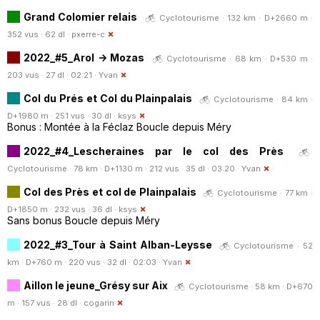
Grand Colomier relais
Cyclotourisme · 132 km · D+2660 m ·
352 vus · 62 dl ·
pxerre-c
2022_#5_Arol -> Mozas
Cyclotourisme · 68 km · D+530 m ·
203 vus · 27 dl · 02:21 ·
Yvan
Col du Prés et Col du Plainpalais
Cyclotourisme · 84 km ·
D+1980 m · 251 vus · 30 dl ·
ksys
Bonus : Montée à la Féclaz Boucle depuis Méry
2022_#4_Lescheraines par le col des Près
Cyclotourisme · 78 km · D+1130 m · 212 vus · 35 dl · 03:20 ·
Yvan
Col des Près et col de Plainpalais
Cyclotourisme · 77 km ·
D+1850 m · 232 vus · 36 dl ·
ksys
Sans bonus Boucle depuis Méry
2022_#3_Tour à Saint Alban-Leysse
Cyclotourisme · 52
km · D+760 m · 220 vus · 32 dl · 02:03 ·
Yvan
Aillon le jeune_Grésy sur Aix
Cyclotourisme · 58 km · D+670
m · 157 vus · 28 dl ·
cogarin