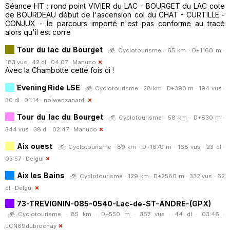
Séance HT : rond point VIVIER du LAC - BOURGET du LAC cote
de BOURDEAU début de l'ascension col du CHAT - CURTILLE -
CONJUX - le parcours importé n'est pas conforme au tracé
alors qu'il est corre
Tour du lac du Bourget
Cyclotourisme · 65 km · D+1160 m ·
183 vus · 42 dl · 04:07 ·
Manuco
Avec la Chambotte cette fois ci !
Evening Ride LSE
Cyclotourisme · 28 km · D+390 m · 194 vus ·
30 dl · 01:14 ·
nolwenzanardi
Tour du lac du Bourget
Cyclotourisme · 58 km · D+830 m ·
344 vus · 38 dl · 02:47 ·
Manuco
Aix ouest
Cyclotourisme · 89 km · D+1670 m · 168 vus · 23 dl ·
03:57 ·
Delgui
Aix les Bains
Cyclotourisme · 129 km · D+2580 m · 332 vus · 62
dl ·
Delgui
73-TREVIGNIN-085-0540-Lac-de-ST-ANDRE-(GPX)
Cyclotourisme · 85 km · D+550 m · 367 vus · 44 dl · 03:46 ·
JCN69dubrochay