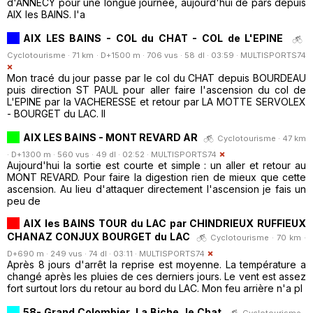
d'ANNECY pour une longue journée, aujourd'hui de pars depuis
AIX les BAINS. l'a
AIX LES BAINS - COL du CHAT - COL de L'EPINE
Cyclotourisme · 71 km · D+1500 m · 706 vus · 58 dl · 03:59 ·
MULTISPORTS74
Mon tracé du jour passe par le col du CHAT depuis BOURDEAU
puis direction ST PAUL pour aller faire l'ascension du col de
L'EPINE par la VACHERESSE et retour par LA MOTTE SERVOLEX
- BOURGET du LAC. Il
AIX LES BAINS - MONT REVARD AR
Cyclotourisme · 47 km
· D+1300 m · 560 vus · 49 dl · 02:52 ·
MULTISPORTS74
Aujourd'hui la sortie est courte et simple : un aller et retour au
MONT REVARD. Pour faire la digestion rien de mieux que cette
ascension. Au lieu d'attaquer directement l'ascension je fais un
peu de
AIX les BAINS TOUR du LAC par CHINDRIEUX RUFFIEUX
CHANAZ CONJUX BOURGET du LAC
Cyclotourisme · 70 km ·
D+690 m · 249 vus · 74 dl · 03:11 ·
MULTISPORTS74
Après 8 jours d'arrêt la reprise est moyenne. La température a
changé après les pluies de ces derniers jours. Le vent est assez
fort surtout lors du retour au bord du LAC. Mon feu arrière n'a pl
58- Grand Colombier, La Biche, le Chat
Cyclotourisme ·