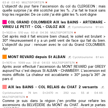
63 dl · 03:40 ·
MULTISPORTS74
L'objectif du jour faire l'ascension du col du CLERGEON : mais
quelle surprise j'ai été scotché par les %. J'ai fait le tracé sans
trop les regarder. De ce coté j'ai été gâté les % sont digne
COL GRAND COLOMBIER AIX les BAINS - ARTEMARE -
VIRIEU LE PETIT - COL - CULOZ AIX
Cyclotourisme · 91 km ·
D+1620 m · 510 vus · 60 dl · 04:36 ·
MULTISPORTS74
Cet après midi il fait encore bien chaud, le soleil est brulant >
30°. Heureusement il y a un petit vent de face qui fait du bien.
L'objectif du jour : renouer avec le col du Grand COLOMBIER.
Apr
MONT REVARD depuis St ALBAN
Cyclotourisme · 81 km ·
D+1670 m · 1099 vus · 39 dl · 04:03 ·
MULTISPORTS74
Après avoir effectué l'ascension du MONT REVARD par GRESY
aujourd'hui c'est depuis St ALBAN - CHAMBÉRY. L'ascension est
moins difficile. La chaleur est accablante > 30° jusqu'à 36°. Je
pars d
AIX les BAINS - COL RELAIS du CHAT 2 versants
Cyclotourisme · 74 km · D+2470 m · 292 vus · 55 dl · 04:46 ·
MULTISPORTS74
Comme je suis dans la région j'en profite pour refaire les
ascensions du BELVÉDÈRE du MONT du CHAT. Avant je partais