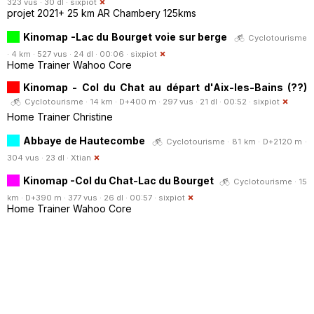
323 vus · 30 dl ·
sixpiot
projet 2021+ 25 km AR Chambery 125kms
Kinomap -Lac du Bourget voie sur berge
Cyclotourisme
· 4 km · 527 vus · 24 dl · 00:06 ·
sixpiot
Home Trainer Wahoo Core
Kinomap - Col du Chat au départ d'Aix-les-Bains (??)
Cyclotourisme · 14 km · D+400 m · 297 vus · 21 dl · 00:52 ·
sixpiot
Home Trainer Christine
Abbaye de Hautecombe
Cyclotourisme · 81 km · D+2120 m ·
304 vus · 23 dl ·
Xtian
Kinomap -Col du Chat-Lac du Bourget
Cyclotourisme · 15
km · D+390 m · 377 vus · 26 dl · 00:57 ·
sixpiot
Home Trainer Wahoo Core