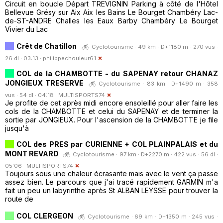
Circuit en boucle Départ TREVIGNIN Parking à côté de l'Hôtel
Bellevue Grésy sur Aix Aix les Bains Le Bourget Chambéry Lac-
de-ST-ANDRE Challes les Eaux Barby Chambéry Le Bourget
Vivier du Lac
Crêt de Chatillon
Cyclotourisme · 49 km · D+1180 m · 270 vus ·
26 dl · 03:13 ·
philippechouleur61
COL de la CHAMBOTTE - du SAPENAY retour CHANAZ
JONGIEUX TRESERVE
Cyclotourisme · 83 km · D+1490 m · 358
vus · 54 dl · 04:18 ·
MULTISPORTS74
Je profite de cet après midi encore ensoleillé pour aller faire les
cols de la CHAMBOTTE et celui du SAPENAY et de terminer la
sortie par JONGIEUX. Pour l'ascension de la CHAMBOTTE je file
jusqu'à
COL des PRES par CURIENNE + COL PLAINPALAIS et du
MONT REVARD
Cyclotourisme · 97 km · D+2270 m · 422 vus · 56 dl ·
05:06 ·
MULTISPORTS74
Toujours sous une chaleur écrasante mais avec le vent ça passe
assez bien. Le parcours que j'ai tracé rapidement GARMIN m'a
fait un peu un labyrinthe après St ALBAN LEYSSE pour trouver la
route de
COL CLERGEON
Cyclotourisme · 69 km · D+1350 m · 245 vus ·