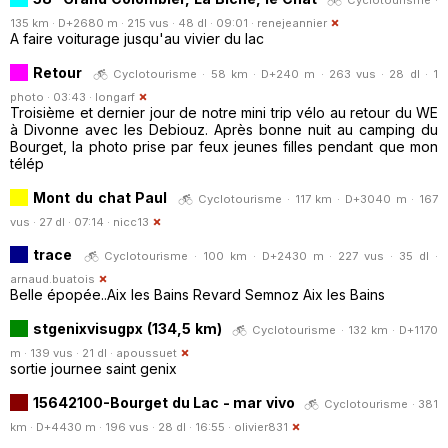
135 km · D+2680 m · 215 vus · 48 dl · 09:01 ·
renejeannier
A faire voiturage jusqu'au vivier du lac
Retour
Cyclotourisme · 58 km · D+240 m · 263 vus · 28 dl · 1
photo · 03:43 ·
longarf
Troisième et dernier jour de notre mini trip vélo au retour du WE
à Divonne avec les Debiouz. Après bonne nuit au camping du
Bourget, la photo prise par feux jeunes filles pendant que mon
télép
Mont du chat Paul
Cyclotourisme · 117 km · D+3040 m · 167
vus · 27 dl · 07:14 ·
nicc13
trace
Cyclotourisme · 100 km · D+2430 m · 227 vus · 35 dl ·
arnaud.buatois
Belle épopée..Aix les Bains Revard Semnoz Aix les Bains
stgenixvisugpx (134,5 km)
Cyclotourisme · 132 km · D+1170
m · 139 vus · 21 dl ·
apoussuet
sortie journee saint genix
15642100-Bourget du Lac - mar vivo
Cyclotourisme · 381
km · D+4430 m · 196 vus · 28 dl · 16:55 ·
olivier831