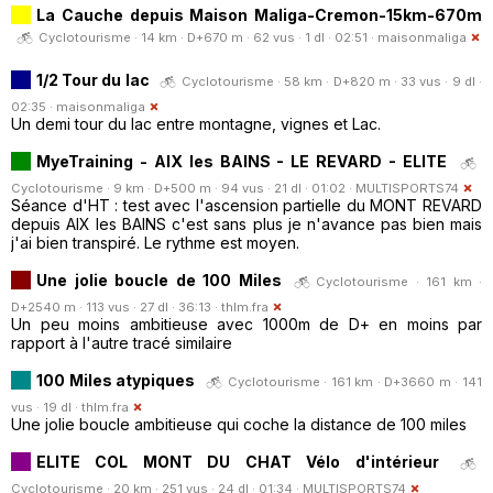
La Cauche depuis Maison Maliga-Cremon-15km-670m
Cyclotourisme · 14 km · D+670 m · 62 vus · 1 dl · 02:51 ·
maisonmaliga
1/2 Tour du lac
Cyclotourisme · 58 km · D+820 m · 33 vus · 9 dl ·
02:35 ·
maisonmaliga
Un demi tour du lac entre montagne, vignes et Lac.
MyeTraining - AIX les BAINS - LE REVARD - ELITE
Cyclotourisme · 9 km · D+500 m · 94 vus · 21 dl · 01:02 ·
MULTISPORTS74
Séance d'HT : test avec l'ascension partielle du MONT REVARD
depuis AIX les BAINS c'est sans plus je n'avance pas bien mais
j'ai bien transpiré. Le rythme est moyen.
Une jolie boucle de 100 Miles
Cyclotourisme · 161 km ·
D+2540 m · 113 vus · 27 dl · 36:13 ·
thlm.fra
Un peu moins ambitieuse avec 1000m de D+ en moins par
rapport à l'autre tracé similaire
100 Miles atypiques
Cyclotourisme · 161 km · D+3660 m · 141
vus · 19 dl ·
thlm.fra
Une jolie boucle ambitieuse qui coche la distance de 100 miles
ELITE COL MONT DU CHAT Vélo d'intérieur
Cyclotourisme · 20 km · 251 vus · 24 dl · 01:34 ·
MULTISPORTS74