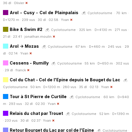
36 dl ·
Olivier
Arol - Cusy - Col de Plainpalais
Cyclotourisme · 70 km ·
D+1270 m · 239 vus · 30 dl · 02:58 ·
Yvan
Bike & Swim #2
Cyclotourisme · 325 km · D+4130 m · 271 vus ·
21 dl · 23:41 ·
jonathan.moulin
Arol -> Mozas
Cyclotourisme · 67 km · D+460 m · 245 vus · 29
dl · 02:14 ·
Yvan
Cessens - Rumilly
Cyclotourisme · 55 km · D+650 m · 302 vus
· 29 dl ·
franck
Col du Chat - Col de l'Epine depuis le Bouget du Lac
Cyclotourisme · 50 km · D+1200 m · 280 vus · 35 dl · 02:13 ·
Yvan
Tour à St Pierre de Curtille
Cyclotourisme · 60 km · D+940
m · 293 vus · 32 dl · 02:30 ·
Yvan
Relais du chat par Trouet
Cyclotourisme · 52 km · D+1390 m
· 233 vus · 30 dl · 02:37 ·
Yvan
Retour Bourget du Lac par col de l'Epine
Cyclotourisme ·