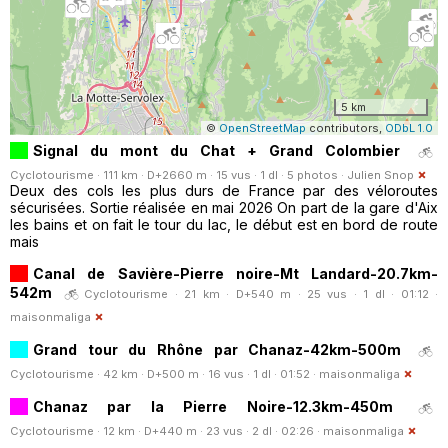
5 km
©
OpenStreetMap
contributors,
ODbL 1.0
Signal du mont du Chat + Grand Colombier
Cyclotourisme · 111 km · D+2660 m · 15 vus · 1 dl · 5 photos ·
Julien Snop
Deux des cols les plus durs de France par des véloroutes
sécurisées. Sortie réalisée en mai 2026 On part de la gare d'Aix
les bains et on fait le tour du lac, le début est en bord de route
mais
Canal de Savière-Pierre noire-Mt Landard-20.7km-
542m
Cyclotourisme · 21 km · D+540 m · 25 vus · 1 dl · 01:12 ·
maisonmaliga
Grand tour du Rhône par Chanaz-42km-500m
Cyclotourisme · 42 km · D+500 m · 16 vus · 1 dl · 01:52 ·
maisonmaliga
Chanaz par la Pierre Noire-12.3km-450m
Cyclotourisme · 12 km · D+440 m · 23 vus · 2 dl · 02:26 ·
maisonmaliga