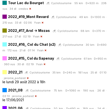
Tour Lac du Bourget
Cyclotourisme · 55 km · D+920 m · 238
vus · 34 dl ·
credos
2022_#19_Mont Revard
Cyclotourisme · 49 km · D+1300 m ·
215 vus · 33 dl · 02:06 ·
Yvan
2022_#17_Arol -> Mozas
Cyclotourisme · 68 km · D+370 m ·
217 vus · 27 dl · 02:19 ·
Yvan
2022_#16_ Col du Chat (x2)
Cyclotourisme · 30 km · D+690
m · 172 vus · 21 dl · 01:14 ·
Yvan
2022_#15_ Col du Sapenay
Cyclotourisme · 61 km · D+950 m
· 360 vus · 30 dl · 02:19 ·
Yvan
2022_21
Cyclotourisme · 35 km · D+240 m · 181 vus · 25 dl · 01:10
·
jerome_porteret
le lundi 29 août 2022 à 18h
2021_08
Cyclotourisme · 75 km · D+1080 m · 190 vus · 26 dl ·
03:13 ·
jerome_porteret
le 17/06/2021
2021_06
Cyclotourisme · 50 km · D+490 m · 189 vus · 24 dl ·