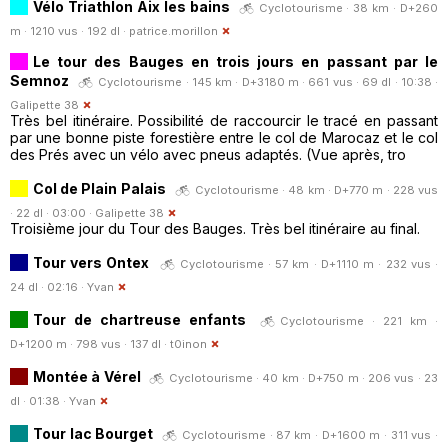
Vélo Triathlon Aix les bains
Cyclotourisme · 38 km · D+260
m · 1210 vus · 192 dl ·
patrice.morillon
Le tour des Bauges en trois jours en passant par le
Semnoz
Cyclotourisme · 145 km · D+3180 m · 661 vus · 69 dl · 10:38 ·
Galipette 38
Très bel itinéraire. Possibilité de raccourcir le tracé en passant
par une bonne piste forestière entre le col de Marocaz et le col
des Prés avec un vélo avec pneus adaptés. (Vue après, tro
Col de Plain Palais
Cyclotourisme · 48 km · D+770 m · 228 vus
· 22 dl · 03:00 ·
Galipette 38
Troisième jour du Tour des Bauges. Très bel itinéraire au final.
Tour vers Ontex
Cyclotourisme · 57 km · D+1110 m · 232 vus ·
24 dl · 02:16 ·
Yvan
Tour de chartreuse enfants
Cyclotourisme · 221 km ·
D+1200 m · 798 vus · 137 dl ·
t0inon
Montée à Vérel
Cyclotourisme · 40 km · D+750 m · 206 vus · 23
dl · 01:38 ·
Yvan
Tour lac Bourget
Cyclotourisme · 87 km · D+1600 m · 311 vus ·