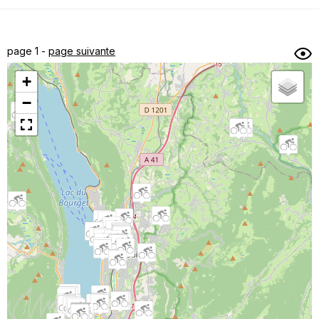
Dénivelé min/max
Auteur
Dossier
et
page 1 -
page suivante
sous-dossiers
+
Trier par
−
Horodatage
Photos