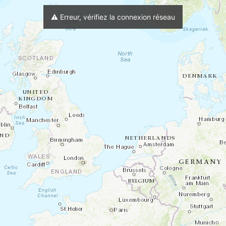
m
⟳
Altitude Géoide
⚠️ Erreur, vérifiez la connexion réseau
Charger trace active au démarrage