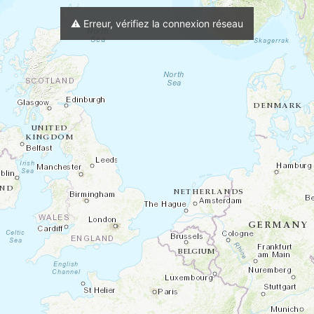
m
⟳
Altitude Géoide
⚠️ Erreur, vérifiez la connexion réseau
Charger trace active au démarrage