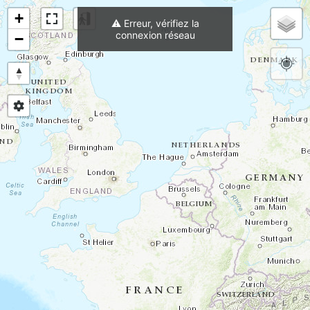
+
m
⟳
Altitude Géoide
⚠️ Erreur, vérifiez la
connexion réseau
−
Charger trace active au démarrage