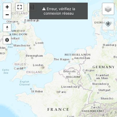
+
m
⟳
Altitude Géoide
⚠️ Erreur, vérifiez la
connexion réseau
−
Charger trace active au démarrage