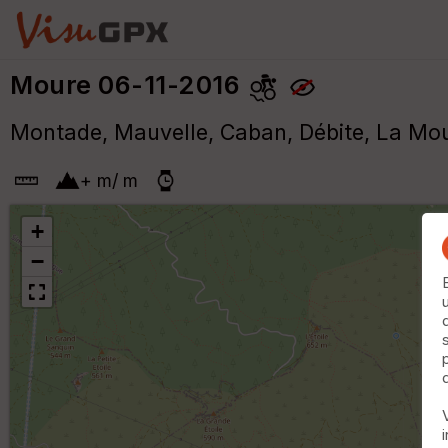
Moure 06-11-2016
Montade, Mauvelle, Caban, Débite, La Moure
+
m
/
m
+
−