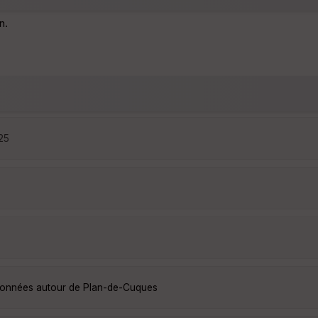
n.
:25
ndonnées autour de Plan-de-Cuques