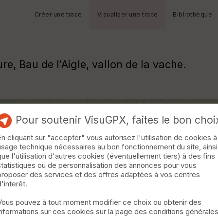
Créer une trace
Visualiser une trace
Bibliothèque
, Bau de l'Aigle, vallon de la vache.
Pour soutenir VisuGPX, faites le bon choi
En cliquant sur "accepter" vous autorisez l'utilisation de cookies à
usage technique nécessaires au bon fonctionnement du site, ainsi
que l'utilisation d'autres cookies (éventuellement tiers) à des fins
statistiques ou de personnalisation des annonces pour vous
proposer des services et des offres adaptées à vos centres
d'interêt.
Vous pouvez à tout moment modifier ce choix ou obtenir des
informations sur ces cookies sur la page des conditions générale