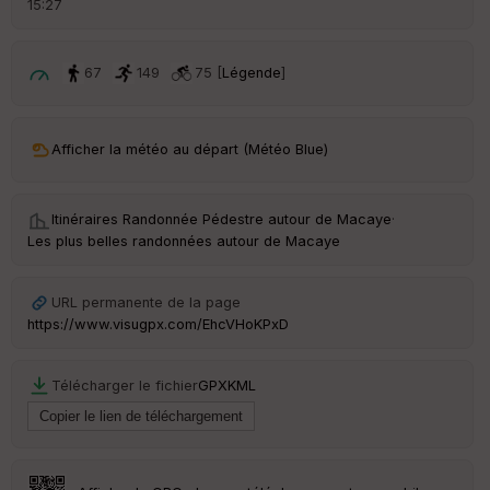
15:27
é
p
ar
t
67
149
75 [
Légende
]
ar
ri
v
Afficher la météo au départ (Météo Blue)
é
e
Itinéraires Randonnée Pédestre autour de
Macaye
·
C
Les plus belles randonnées autour de Macaye
ou
le
ur
URL permanente de la page
https://www.visugpx.com/EhcVHoKPxD
Télécharger le fichier
GPX
KML
Ep
ai
ss
eu
r