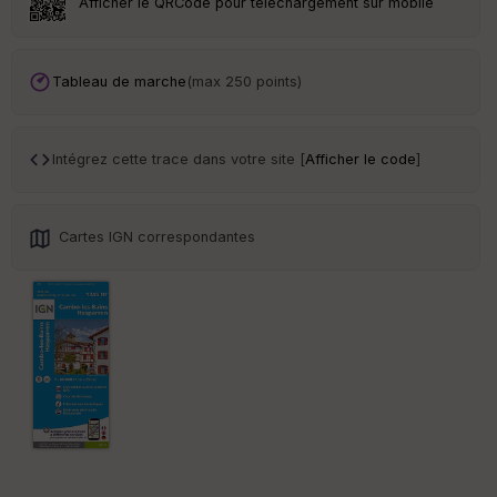
Afficher le QRCode pour téléchargement sur mobile
Tr
an
sp
Tableau de marche
(max 250 points)
ar
en
ce
Intégrez cette trace dans votre site [
Afficher le code
]
Po
int
illé
Cartes IGN correspondantes
s
S
e
n
s
St
re
et
Vi