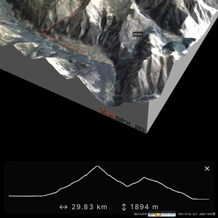
×
↔ 29.83 km ↕ 1894 m
©IGN
Terms of Service