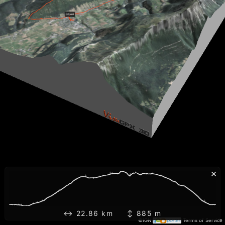
×
↔ 22.86 km ↕ 885 m
©IGN
Terms of Service