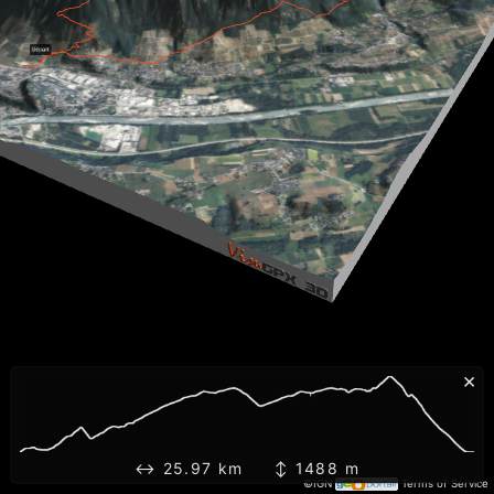
×
↔ 25.97 km ↕ 1488 m
©IGN
Terms of Service