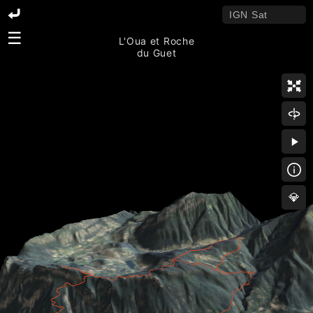
☰
L'Oua et Roche
du Guet
💎