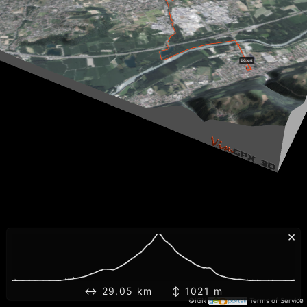
×
↔ 29.05 km ↕ 1021 m
©IGN
Terms of Service