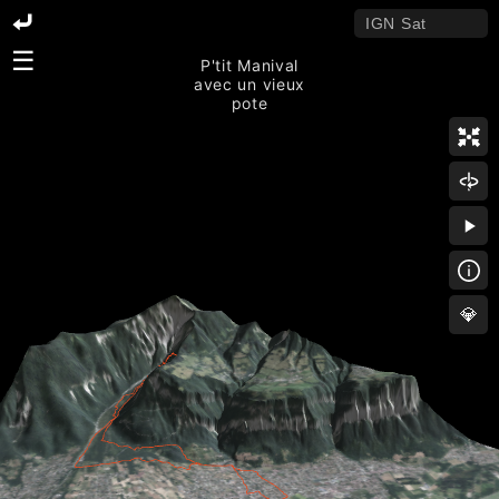
☰
P'tit Manival
avec un vieux
pote
💎