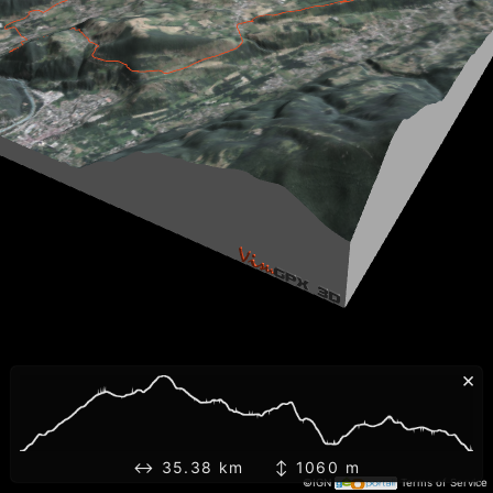
×
↔ 35.38 km ↕ 1060 m
©IGN
Terms of Service