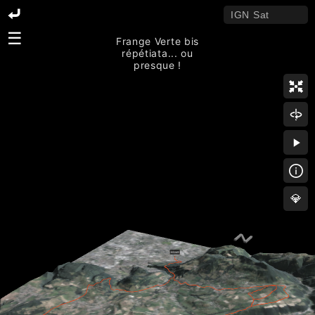
☰
Frange Verte bis
répétiata... ou
presque !
💎