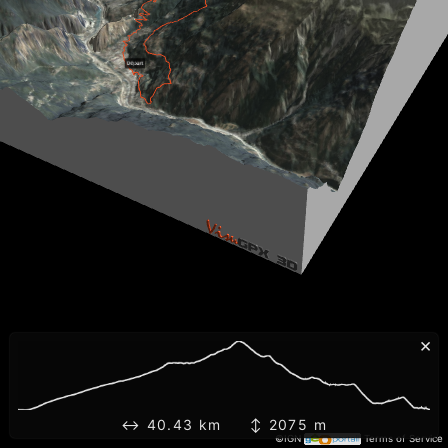
×
↔ 40.43 km ↕ 2075 m
©IGN
Terms of Service