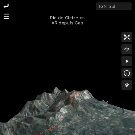
☰
Pic de Gleize en
AR depuis Gap
💎