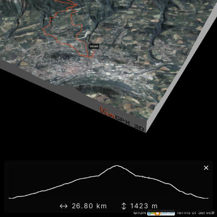
×
↔ 26.80 km ↕ 1423 m
©IGN
Terms of Service