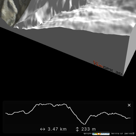
×
↔ 3.47 km ↕ 233 m
©IGN
Terms of Service