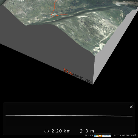
×
↔ 2.20 km ↕ 3 m
©IGN
Terms of Service