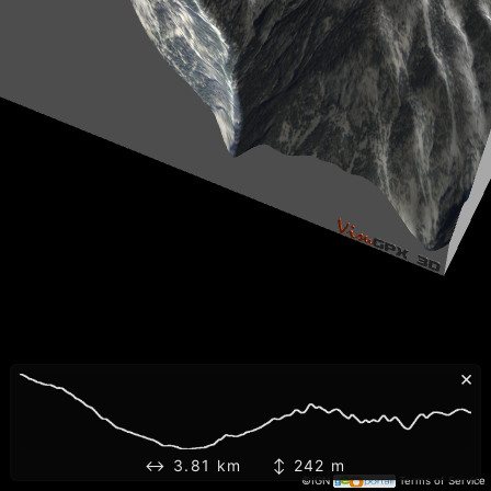
×
↔ 3.81 km ↕ 242 m
©IGN
Terms of Service