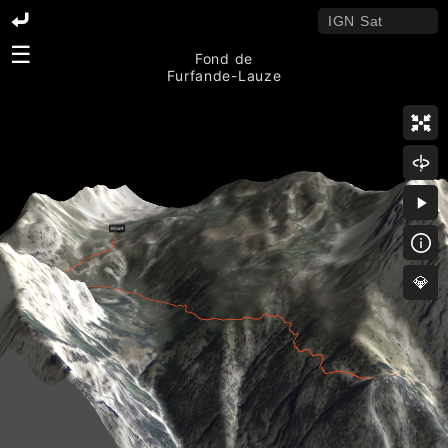
☰
Fond de
Furfande-Lauze
💎