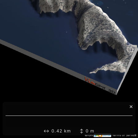
×
↔ 0.42 km ↕ 0 m
©IGN
Terms of Service