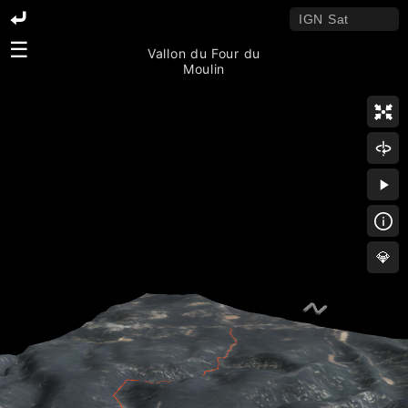
☰
Vallon du Four du
Moulin
💎