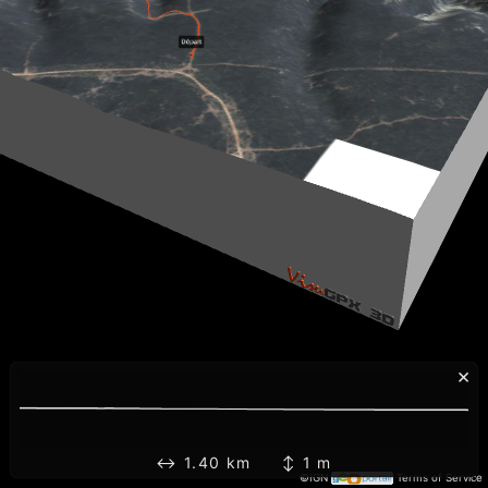
×
↔ 1.40 km ↕ 1 m
©IGN
Terms of Service