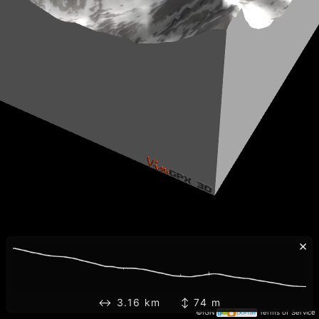
×
↔ 3.16 km ↕ 74 m
©IGN
Terms of Service