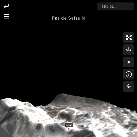
☰
Pas de Salsa N
💎