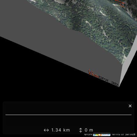
×
↔ 1.34 km ↕ 0 m
©IGN
Terms of Service